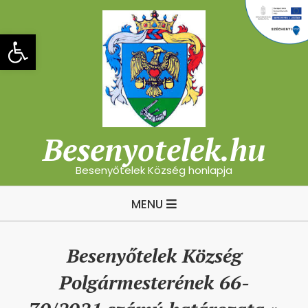
Skip
to
Eszköztár megnyitása
content
Besenyotelek.hu
Besenyőtelek Község honlapja
Primary
MENU
Navigation
Menu
Besenyőtelek Község
Polgármesterének 66-