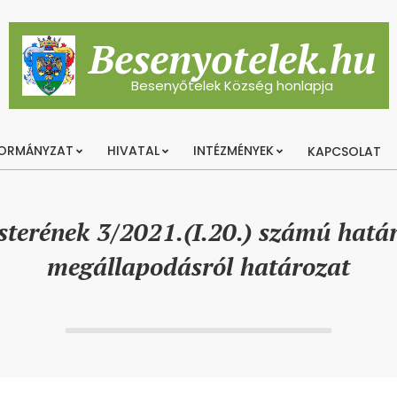
Besenyotelek.hu
Besenyőtelek Község honlapja
ORMÁNYZAT
HIVATAL
INTÉZMÉNYEK
KAPCSOLAT
Primary
Navigation
Menu
sterének 3/2021.(I.20.) számú hatá
megállapodásról határozat