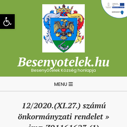
Skip
to
Eszköztár megnyitása
content
Besenyotelek.hu
Besenyőtelek Község honlapja
Primary
MENU
Navigation
Menu
12/2020.(XI.27.) számú
önkormányzati rendelet »