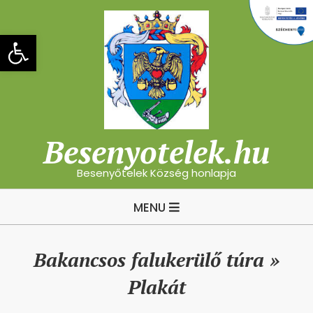
Skip
to
Eszköztár megnyitása
content
Besenyotelek.hu
Besenyőtelek Község honlapja
Primary
MENU
Navigation
Menu
Bakancsos falukerülő túra »
Plakát