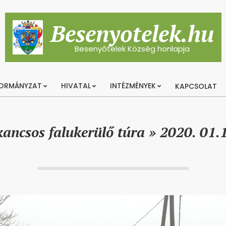
Besenyotelek.hu
Besenyőtelek Község honlapja
ORMÁNYZAT
HIVATAL
INTÉZMÉNYEK
KAPCSOLAT
Primary
Navigation
Menu
ancsos falukerülő túra »
2020. 01.