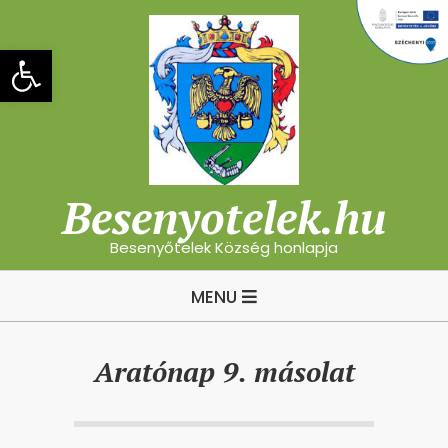
Skip
to
Eszköztár megnyitása
content
Besenyotelek.hu
Besenyőtelek Község honlapja
Primary
MENU
Navigation
Menu
Aratónap 9. másolat