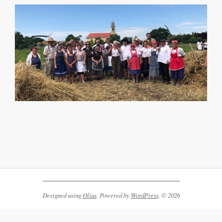
2019-
09-
03
Designed using
Olius
. Powered by
WordPress
. © 2026