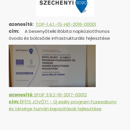
azonosító:
TOP-1.4.1.-15-HE1-
2016-00001
cím:
A besenyőtelki Bóbita napköziotthonos
óvoda és bölcsőde infrastrukturális fejlesztése
azonosító:
EFOP 3.9.2-16-2017-00012
cím:
ÉPÍTS JÖVŐT! – Új esély program Füzesabony
és térsége humán kapacitások fejlesztése