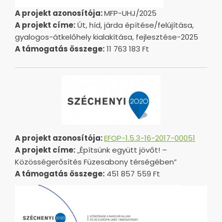
A projekt azonosítója:
MFP-UHJ/2025
A projekt címe:
Út, híd, járda építése/felújítása,
gyalogos-átkelőhely kialakítása, fejlesztése-2025
A támogatás összege:
11 763 183 Ft
A projekt azonosítója:
EFOP-1.5.3-16-2017-00051
A projekt címe:
„Építsünk együtt jövőt! –
Közösségerősítés Füzesabony térségében”
A támogatás összege:
451 857 559 Ft