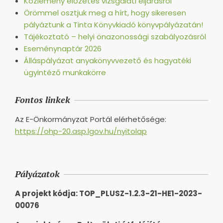
Közlemény előzetes vizsgálati eljárásról
Örömmel osztjuk meg a hírt, hogy sikeresen
pályáztunk a Tinta Könyvkiadó könyvpályázatán!
Tájékoztató – helyi önazonossági szabályozásról
Eseménynaptár 2026
Álláspályázat anyakönyvvezető és hagyatéki
ügyintéző munkakörre
Fontos linkek
Az E-Önkormányzat Portál elérhetősége:
https://ohp-20.asp.lgov.hu/nyitolap
Pályázatok
A projekt kódja: TOP_PLUSZ-1.2.3-21-HE1-2023-
00076