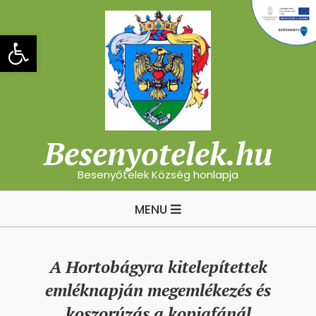
Skip
to
Eszköztár megnyitása
content
Besenyotelek.hu
Besenyőtelek Község honlapja
Primary
MENU
Navigation
Menu
A Hortobágyra kitelepítettek
emléknapján megemlékezés és
koszorúzás a kopjafánál