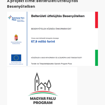
A projekt címe: Belterületi útfelújítás
Besenyőtelken