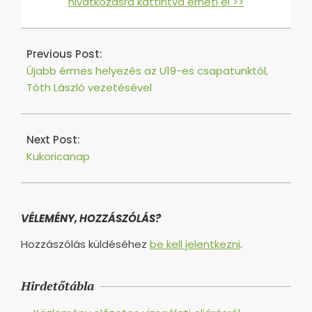
hivatkozásra kattintva érheti el >>
2016-
08-
Previous Post:
06
Újabb érmes helyezés az U19-es csapatunktól,
Tóth László vezetésével
Next Post:
Kukoricanap
VÉLEMÉNY, HOZZÁSZÓLÁS?
Hozzászólás küldéséhez
be kell jelentkezni
.
Hirdetőtábla