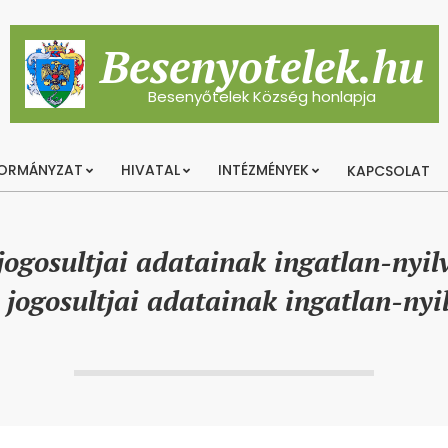
Besenyotelek.hu
Besenyőtelek Község honlapja
ORMÁNYZAT
HIVATAL
INTÉZMÉNYEK
KAPCSOLAT
Primary
Navigation
Menu
jogosultjai adatainak ingatlan-nyil
jogosultjai adatainak ingatlan-nyi