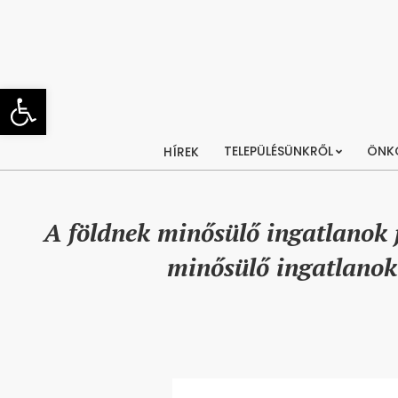
Skip
to
content
Eszköztár megnyitása
TELEPÜLÉSÜNKRŐL
ÖNK
HÍREK
A földnek minősülő ingatlanok 
minősülő ingatlanok 