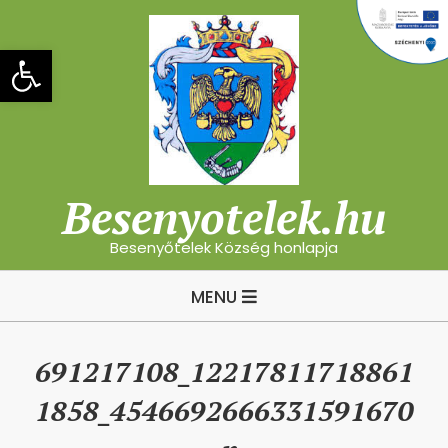
Skip
to
Eszköztár megnyitása
content
Besenyotelek.hu
Besenyőtelek Község honlapja
Primary
MENU
Navigation
Menu
691217108_12217811718861
1858_4546692666331591670