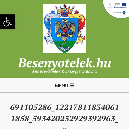
Skip
to
Eszköztár megnyitása
content
Besenyotelek.hu
Besenyőtelek Község honlapja
Primary
MENU
Navigation
Menu
691105286_12217811834061
1858_593420252929392963_