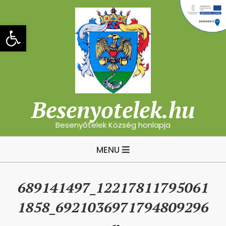
Skip
to
Eszköztár megnyitása
content
Besenyotelek.hu
Besenyőtelek Község honlapja
Primary
MENU
Navigation
Menu
689141497_12217811795061
1858_6921036971794809296