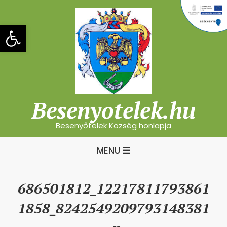
Skip
to
Eszköztár megnyitása
content
Besenyotelek.hu
Besenyőtelek Község honlapja
Primary
MENU
Navigation
Menu
686501812_12217811793861
1858_8242549209793148381