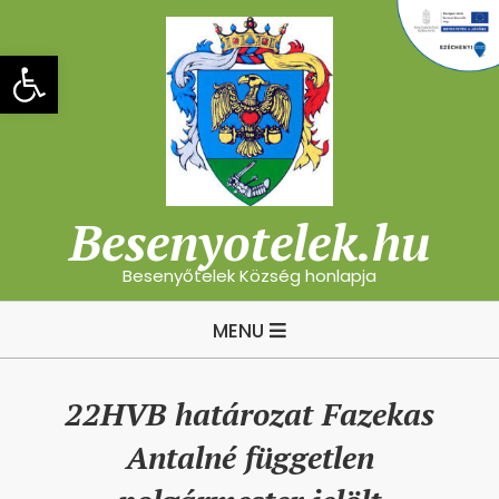
Skip
to
Eszköztár megnyitása
content
Besenyotelek.hu
Besenyőtelek Község honlapja
Primary
MENU
Navigation
Menu
22HVB határozat Fazekas
Antalné független