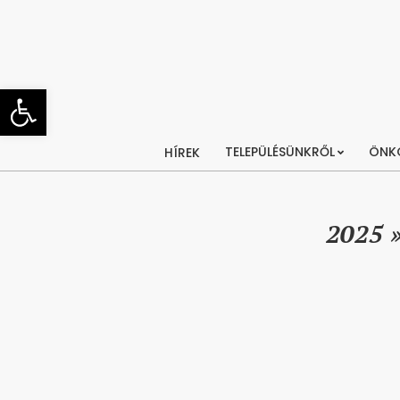
Skip
to
content
Eszköztár megnyitása
TELEPÜLÉSÜNKRŐL
ÖNK
HÍREK
2025 