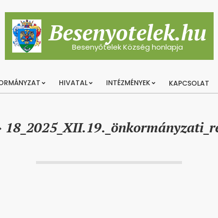
Besenyotelek.hu
Besenyőtelek Község honlapja
ORMÁNYZAT
HIVATAL
INTÉZMÉNYEK
KAPCSOLAT
Primary
Navigation
Menu
»
18_2025_XII.19._önkormányzati_r