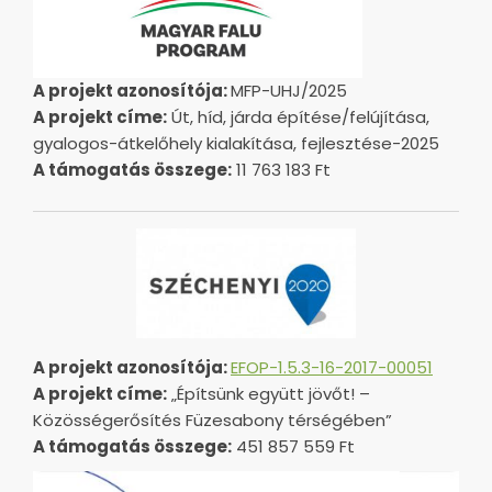
A projekt azonosítója:
MFP-UHJ/2025
A projekt címe:
Út, híd, járda építése/felújítása,
gyalogos-átkelőhely kialakítása, fejlesztése-2025
A támogatás összege:
11 763 183 Ft
A projekt azonosítója:
EFOP-1.5.3-16-2017-00051
A projekt címe:
„Építsünk együtt jövőt! –
Közösségerősítés Füzesabony térségében”
A támogatás összege:
451 857 559 Ft