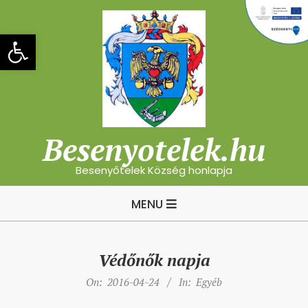
Skip
to
Eszköztár megnyitása
content
Besenyotelek.hu
Besenyőtelek Község honlapja
Primary
MENU
Navigation
Menu
Védőnők napja
On:
2016-04-24
In:
Egyéb