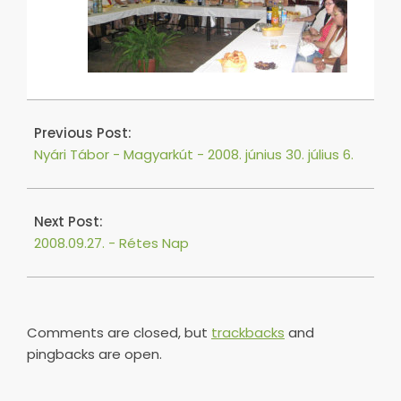
2016-
04-
Previous Post:
24
Nyári Tábor - Magyarkút - 2008. június 30. július 6.
Next Post:
2008.09.27. - Rétes Nap
Comments are closed, but
trackbacks
and
pingbacks are open.