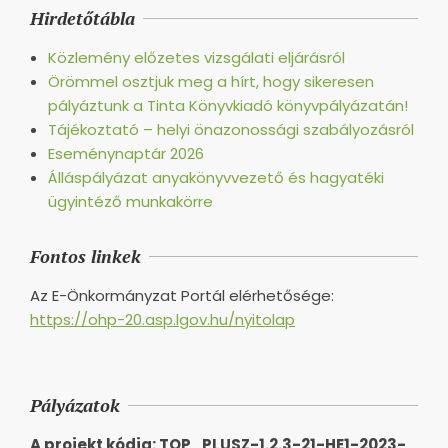
Hirdetőtábla
Közlemény előzetes vizsgálati eljárásról
Örömmel osztjuk meg a hírt, hogy sikeresen
pályáztunk a Tinta Könyvkiadó könyvpályázatán!
Tájékoztató – helyi önazonossági szabályozásról
Eseménynaptár 2026
Álláspályázat anyakönyvvezető és hagyatéki
ügyintéző munkakörre
Fontos linkek
Az E-Önkormányzat Portál elérhetősége:
https://ohp-20.asp.lgov.hu/nyitolap
Pályázatok
A projekt kódja: TOP_PLUSZ-1.2.3-21-HE1-2023-