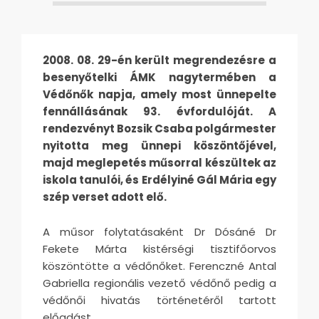
2008. 08. 29-én került megrendezésre a
besenyőtelki ÁMK nagytermében a
Védőnők napja, amely most ünnepelte
fennállásának 93. évfordulóját. A
rendezvényt Bozsik Csaba polgármester
nyitotta meg ünnepi köszöntőjével,
majd meglepetés műsorral készültek az
iskola tanulói, és Erdélyiné Gál Mária egy
szép verset adott elő.
A műsor folytatásaként Dr Dósáné Dr
Fekete Márta kistérségi tisztifőorvos
köszöntötte a védőnőket. Ferenczné Antal
Gabriella regionális vezető védőnő pedig a
védőnői hivatás történetéről tartott
előadást.