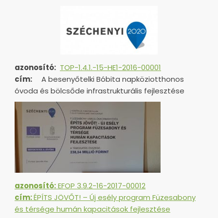
azonosító:
TOP-1.4.1.-15-HE1-
2016-00001
cím:
A besenyőtelki Bóbita napköziotthonos
óvoda és bölcsőde infrastrukturális fejlesztése
azonosító:
EFOP 3.9.2-16-2017-00012
cím:
ÉPÍTS JÖVŐT! – Új esély program Füzesabony
és térsége humán kapacitások fejlesztése