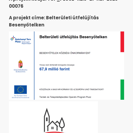
00076
A projekt címe: Belterületi útfelújítás
Besenyőtelken