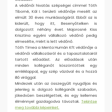
A védőnői hivatás szépségei címmel Tóth
Tiborné, Kál I. területi védőnője mesélt az
elmúlt 30 éves munkásságáról. Ebből az is
kiderült, hogy itt, Besenyőtelken is
dolgozott néhány évet. Majorosné Kiss
Krisztina egyéni vállalkozó védőnő pedig
elmesélte, miért is lett védőnő.
Tóth Tímea a Menta Humán Kft védőnője a
védőnői vállalkozásról és a tapasztalatairól
tartott előadást. Az előadások után
minden kolléganőt köszöntöttek egy
emléklappal, egy szép vázával és a hozzá
illő virággal.
Mindezek után az összegyűlt nyugdíjas és
jelenleg is dolgozó kolléganők szabadon,
jókedvűen beszélgettek, és egy kellemes
élménnyel gazdagodva távoztak.
Tekintse
meg további képeinket.