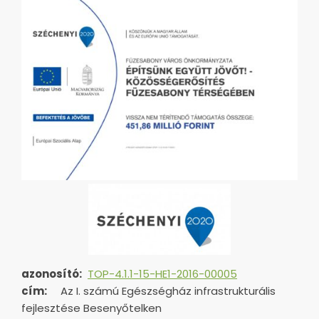
azonosító:
TOP-4.1.1-15-HE1-2016-00005
cím:
Az I. számú Egészségház infrastrukturális
fejlesztése Besenyőtelken