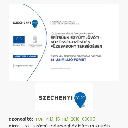
azonosító:
TOP-4.1.1-15-HE1-2016-00005
cím:
Az I. számú Egészségház infrastrukturális