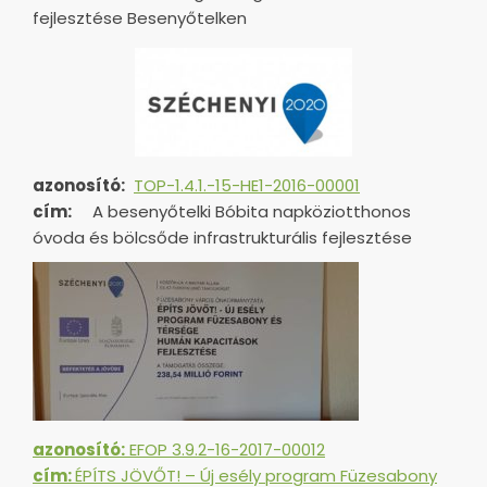
fejlesztése Besenyőtelken
azonosító:
TOP-1.4.1.-15-HE1-
2016-00001
cím:
A besenyőtelki Bóbita napköziotthonos
óvoda és bölcsőde infrastrukturális fejlesztése
azonosító:
EFOP 3.9.2-16-2017-00012
cím:
ÉPÍTS JÖVŐT! – Új esély program Füzesabony