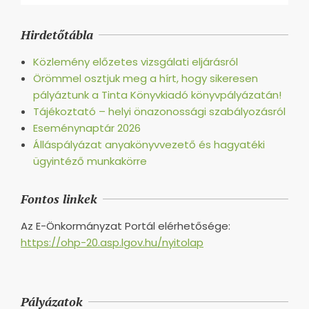
2016-
09-
Hirdetőtábla
16
Közlemény előzetes vizsgálati eljárásról
Örömmel osztjuk meg a hírt, hogy sikeresen
pályáztunk a Tinta Könyvkiadó könyvpályázatán!
Tájékoztató – helyi önazonossági szabályozásról
Eseménynaptár 2026
Álláspályázat anyakönyvvezető és hagyatéki
ügyintéző munkakörre
Fontos linkek
Az E-Önkormányzat Portál elérhetősége:
https://ohp-20.asp.lgov.hu/nyitolap
Pályázatok