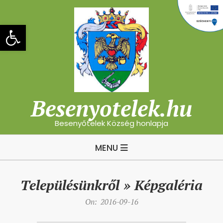
Skip
to
Eszköztár megnyitása
content
Besenyotelek.hu
Besenyőtelek Község honlapja
Primary
MENU
Navigation
Menu
Településünkről »
Képgaléria
On:
2016-09-16