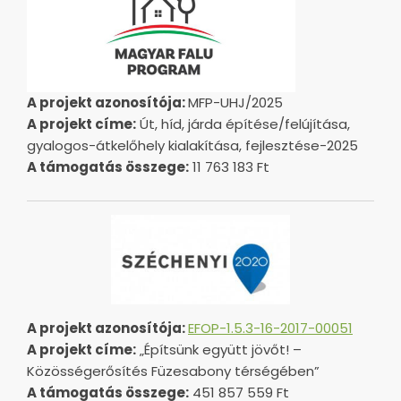
A projekt azonosítója:
MFP-UHJ/2025
A projekt címe:
Út, híd, járda építése/felújítása,
gyalogos-átkelőhely kialakítása, fejlesztése-2025
A támogatás összege:
11 763 183 Ft
A projekt azonosítója:
EFOP-1.5.3-16-2017-00051
A projekt címe:
„Építsünk együtt jövőt! –
Közösségerősítés Füzesabony térségében”
A támogatás összege:
451 857 559 Ft