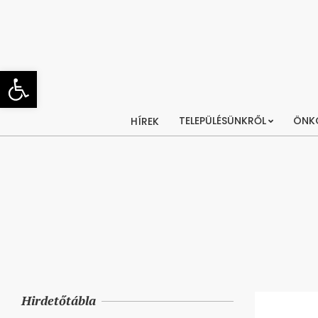
Skip
to
content
Eszköztár megnyitása
TELEPÜLÉSÜNKRŐL
ÖNK
HÍREK
Hirdetőtábla