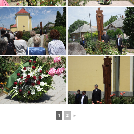
1
2
►