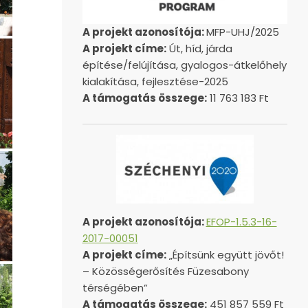
A projekt azonosítója:
MFP-UHJ/2025
A projekt címe:
Út, híd, járda
építése/felújítása, gyalogos-átkelőhely
kialakítása, fejlesztése-2025
A támogatás összege:
11 763 183 Ft
A projekt azonosítója:
EFOP-1.5.3-16-
2017-00051
A projekt címe:
„Építsünk együtt jövőt!
– Közösségerősítés Füzesabony
térségében”
A támogatás összege:
451 857 559 Ft