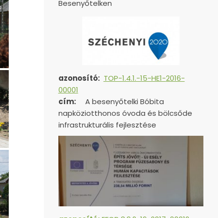
Besenyőtelken
azonosító:
TOP-1.4.1.-15-HE1-
2016-
00001
cím:
A besenyőtelki Bóbita
napköziotthonos óvoda és bölcsőde
infrastrukturális fejlesztése