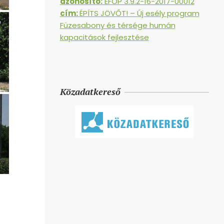
azonosító:
EFOP 3.9.2-16-2017-00012
cím:
ÉPÍTS JÖVŐT! – Új esély program
Füzesabony és térsége humán
kapacitások fejlesztése
Közadatkereső