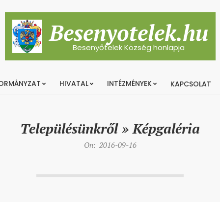
Besenyotelek.hu
Besenyőtelek Község honlapja
ORMÁNYZAT
HIVATAL
INTÉZMÉNYEK
KAPCSOLAT
Primary
Navigation
Menu
Településünkről »
Képgaléria
On:
2016-09-16