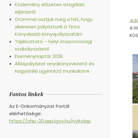
Közlemény előzetes vizsgálati
eljárásról
Örömmel osztjuk meg a hírt, hogy
AL
sikeresen pályáztunk a Tinta
A H
Könyvkiadó könyvpályázatán!
KOS
Tájékoztató – helyi önazonossági
szabályozásról
Eseménynaptár 2026
Álláspályázat anyakönyvvezető és
hagyatéki ügyintéző munkakörre
Fontos linkek
Az E-Önkormányzat Portál
elérhetősége:
https://ohp-20.asp.lgov.hu/nyitolap