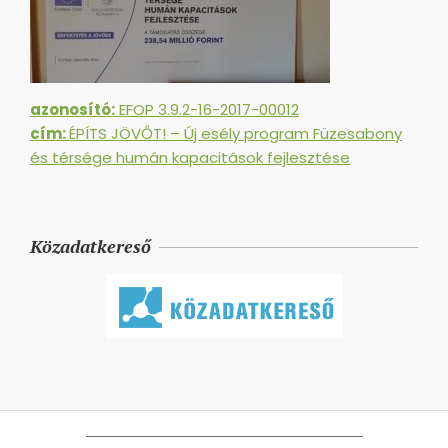
azonosító:
EFOP 3.9.2-16-2017-00012
cím:
ÉPÍTS JÖVŐT! – Új esély program Füzesabony
és térsége humán kapacitások fejlesztése
Közadatkereső