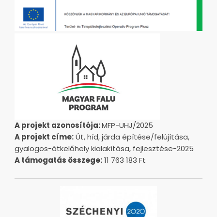
A projekt azonosítója:
MFP-UHJ/2025
A projekt címe:
Út, híd, járda építése/felújítása,
gyalogos-átkelőhely kialakítása, fejlesztése-2025
A támogatás összege:
11 763 183 Ft