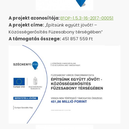
A projekt azonosítója:
EFOP-1.5.3-16-2017-00051
A projekt címe:
„Építsünk együtt jövőt! –
Közösségerősítés Füzesabony térségében”
A támogatás összege:
451 857 559 Ft