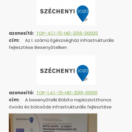
azonosító:
TOP-4.1.1-15-HE1-2016-00005
cím:
Az I. számú Egészségház infrastrukturális
fejlesztése Besenyőtelken
azonosító:
TOP-1.4.1.-15-HE1-
2016-00001
cím:
A besenyőtelki Bóbita napköziotthonos
óvoda és bölcsőde infrastrukturális fejlesztése