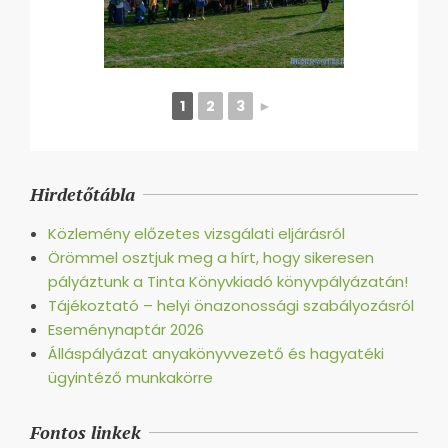
1
2
3
►
2016-
09-
Hirdetőtábla
16
Közlemény előzetes vizsgálati eljárásról
Örömmel osztjuk meg a hírt, hogy sikeresen
pályáztunk a Tinta Könyvkiadó könyvpályázatán!
Tájékoztató – helyi önazonossági szabályozásról
Eseménynaptár 2026
Álláspályázat anyakönyvvezető és hagyatéki
ügyintéző munkakörre
Fontos linkek