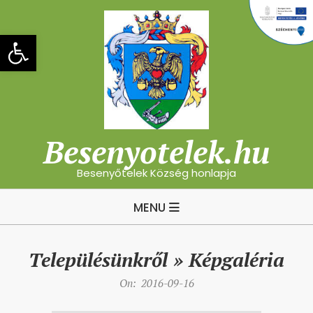
Skip
to
Eszköztár megnyitása
content
Besenyotelek.hu
Besenyőtelek Község honlapja
Primary
MENU
Navigation
Menu
Településünkről »
Képgaléria
On:
2016-09-16