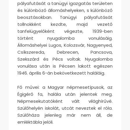
pályafutását a tanügyi igazgatás területen
és különböző állomáshelyeken, s különböző
beosztásokban. Tanügyi pályafutását
tollnokként kezdte, majd vezető
tanfelügyelőként végezte, 1939-ben
történt nyugalomba vonulásáig.
Állomáshelyei Lugos, Kolozsvár, Nagyenyed,
Csíkszereda, Debrecen, Pancsova,
Szekszárd és Pécs voltak. Nyugalomba
vonulása után is Pécsen lakott egészen
1946. április 6-án bekövetkezett haláláig.
Fő művei: a Magyar népmesetípusok, az
Égigérő fa, halála után jelentek meg.
Népmesekutatóként vált világhírűvé.
Szülőhelyén iskolát, utcát neveztek el róla.
Szülőháza jelenleg már nem áll, de
emléktábla jelöli.