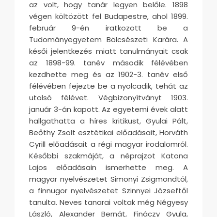
az volt, hogy tanár legyen belőle. 1898
végen költözött fel Budapestre, ahol 1899.
február 9-én iratkozott be a
Tudományegyetem Bölcsészeti Karára. A
késői jelentkezés miatt tanulmányait csak
az 1898-99. tanév második félévében
kezdhette meg és az 1902-3. tanév első
félévében fejezte be a nyolcadik, tehát az
utolsó félévet. Végbizonyítványt 1903.
január 3-án kapott. Az egyetemi évek alatt
hallgathatta a híres kritikust, Gyulai Pált,
Beőthy Zsolt esztétikai előadásait, Horváth
Cyrill előadásait a régi magyar irodalomról.
Későbbi szakmáját, a néprajzot Katona
Lajos előadásain ismerhette meg. A
magyar nyelvészetet Simonyi Zsigmondtól,
a finnugor nyelvészetet Szinnyei Józseftől
tanulta. Neves tanarai voltak még Négyesy
László, Alexander Bernát, Fináczy Gyula,