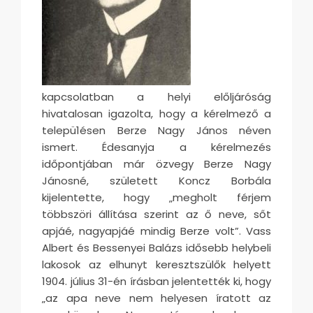
kapcsolatban a helyi előljáróság
hivatalosan igazolta, hogy a kérelmező a
telepü1ésen Berze Nagy János néven
ismert. Édesanyja a kérelmezés
időpontjában már özvegy Berze Nagy
Jánosné, született Koncz Borbála
kijelentette, hogy „megholt férjem
többszöri állítása szerint az ő neve, sőt
apjáé, nagyapjáé mindig Berze volt”. Vass
Albert és Bessenyei Balázs idősebb helybeli
lakosok az elhunyt keresztszülők helyett
1904. július 31-én írásban jelentették ki, hogy
„az apa neve nem helyesen íratott az