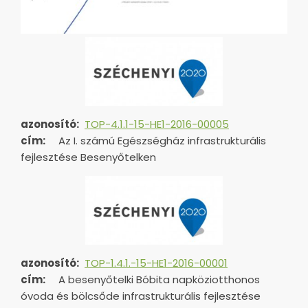
azonosító:
TOP-4.1.1-15-HE1-2016-00005
cím:
Az I. számú Egészségház infrastrukturális
fejlesztése Besenyőtelken
azonosító:
TOP-1.4.1.-15-HE1-
2016-00001
cím:
A besenyőtelki Bóbita napköziotthonos
óvoda és bölcsőde infrastrukturális fejlesztése