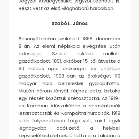
Jegyzői Árvaegyesület jegyzői teendőit is.
Részt vett az első világháború harcaiban.
Szabó L. János
Besenyőteleken született 1868. december
8-án. Az elemi népiskola elvégzése után
édesapja, Szabó Lukács mellett
gazdálkodott. 1891. október 15-től átvette a
60 holdas apai örökséget és önállóan
gazdálkodott. 1908-ban az örökséget 110
magyar hold beltelekkel gyarapította.
Miután három lányát férjhez adta, birtoka
egy részét közöttük szétosztotta. Az 1919-
es Kommün időszakában a vöröskatonák
letartoztatták és Kompoltra hurcolták. 1919
után folyamatosan tagja volt, mint egyik
legnagyobb adófizető, a helybeli
képviselőtestületnek. ő látta el a faluban a