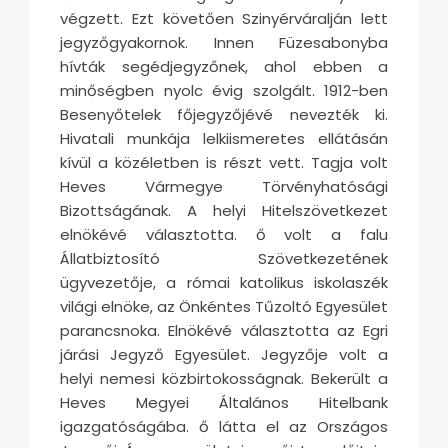
végzett. Ezt követően Szinyérváralján lett
jegyzőgyakornok. Innen Füzesabonyba
hívták segédjegyzőnek, ahol ebben a
minőségben nyolc évig szolgált. 1912-ben
Besenyőtelek főjegyzőjévé nevezték ki.
Hivatali munkája lelkiismeretes ellátásán
kívül a közéletben is részt vett. Tagja volt
Heves Vármegye Törvényhatósági
Bizottságának. A helyi Hitelszövetkezet
elnökévé választotta. ő volt a falu
Állatbiztosító Szövetkezetének
ügyvezetője, a római katolikus iskolaszék
világi elnöke, az Önkéntes Tűzoltó Egyesület
parancsnoka. Elnökévé választotta az Egri
járási Jegyző Egyesület. Jegyzője volt a
helyi nemesi közbirtokosságnak. Bekerült a
Heves Megyei Általános Hitelbank
igazgatóságába. ő látta el az Országos