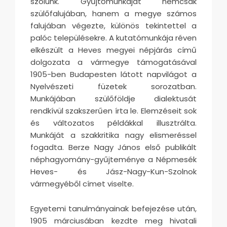
szólunk. Gyűjtőmunkáját nemcsak
szülőfalujában, hanem a megye számos
falujában végezte, különös tekintettel a
palóc településekre. A kutatómunkája réven
elkészült a Heves megyei népjárás című
dolgozata a vármegye támogatásával
1905-ben Budapesten látott napvilágot a
Nyelvészeti füzetek sorozatban.
Munkájában szülőföldje dialektusát
rendkívül szakszerűen írta le. Elemzéseit sok
és változatos példákkal illusztrálta.
Munkáját a szakkritika nagy elismeréssel
fogadta. Berze Nagy János első publikált
néphagyomány-gyűjteménye a Népmesék
Heves- és Jász-Nagy-Kun-Szolnok
vármegyéből címet viselte.
Egyetemi tanulmányainak befejezése után,
1905 márciusában kezdte meg hivatali