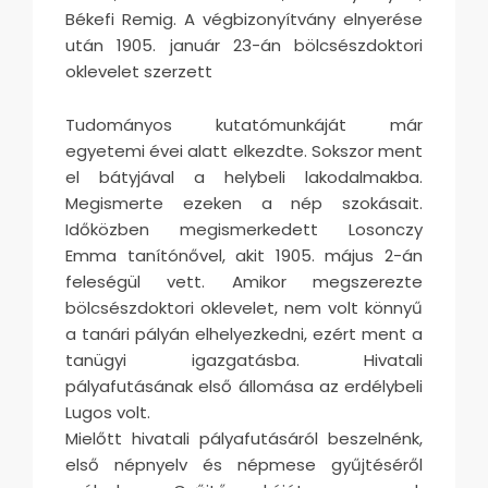
Békefi Remig. A végbizonyítvány elnyerése
után 1905. január 23-án bölcsészdoktori
oklevelet szerzett
Tudományos kutatómunkáját már
egyetemi évei alatt elkezdte. Sokszor ment
el bátyjával a helybeli lakodalmakba.
Megismerte ezeken a nép szokásait.
Időközben megismerkedett Losonczy
Emma tanítónővel, akit 1905. május 2-án
feleségül vett. Amikor megszerezte
bölcsészdoktori oklevelet, nem volt könnyű
a tanári pályán elhelyezkedni, ezért ment a
tanügyi igazgatásba. Hivatali
pályafutásának első állomása az erdélybeli
Lugos volt.
Mielőtt hivatali pályafutásáról beszelnénk,
első népnyelv és népmese gyűjtéséről