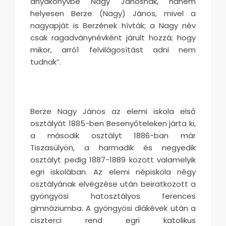
anyakönyvbe Nagy Jánosnak, hanem
helyesen Berze (Nagy) János, mivel a
nagyapját is Berzének hívták; a Nagy név
csak ragadványnévként járult hozzá; hogy
mikor, arró1 felvilágosítást adni nem
tudnak”.
Berze Nagy János az elemi iskola első
osztályát 1885-ben Besenyőteleken járta ki,
a második osztályt 1886-ban már
Tiszasülyön, a harmadik és negyedik
osztályt pedig 1887-1889 között valamelyik
egri iskolában. Az elemi népiskola négy
osztályának elvégzése után beiratkozott a
gyöngyösi hatosztályos ferences
gimnáziumba. A gyöngyösi diákévek után a
ciszterci rend egri katolikus