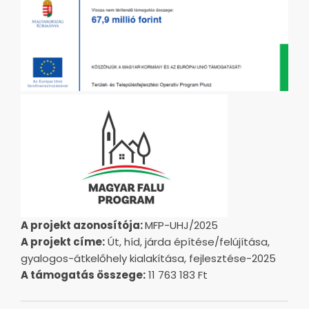
A projekt azonosítója:
MFP-UHJ/2025
A projekt címe:
Út, híd, járda építése/felújítása,
gyalogos-átkelőhely kialakítása, fejlesztése-2025
A támogatás összege:
11 763 183 Ft