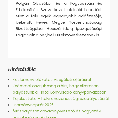
Polgári Olvasókör és a Fogyasztási és
Értékesítési Szövetkezet alelnöki teendőit.
Mint a falu egyik legnagyobb adófizetője,
bekerült Heves Megye Törvényhatósági
Bizottságába. Hosszú ideig igazgatósági
tagja volt a helybeli Hitelszövetkezetnek is.
2016-
09-
Hirdetőtábla
16
Közlemény előzetes vizsgálati eljárásról
Örömmel osztjuk meg a hírt, hogy sikeresen
pályáztunk a Tinta Könyvkiadó könyvpályázatán!
Tájékoztató – helyi önazonossági szabályozásról
Eseménynaptár 2026
Álláspályázat anyakönyvvezető és hagyatéki
ügyintéző munkakörre