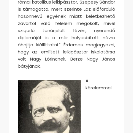
római katolikus lelkipásztor, Szepesy Sándor
is támogatta, mert szerinte „az előforduló
hasonnevű egyének miatt keletkezhető
zavartól va1ó félelem megokolt, mivel
szigorló tanárjelölt 1évén, nyerendő
diplomáját is a már helyesbített névre
óhajtja kiállíttatni.” Érdemes megjegyezni,
hogy az említett lelkipásztor iskolatársa
volt Nagy Lőrincnek, Berze Nagy János
bátyjának.
A
kérelemmel