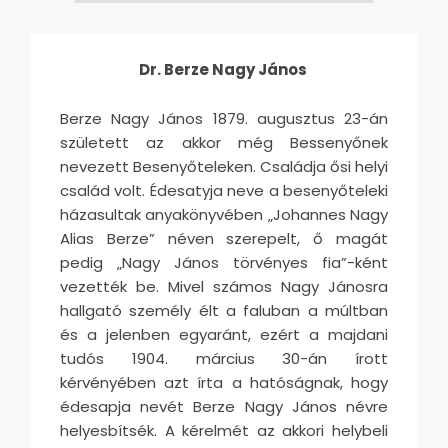
Dr. Berze Nagy János
Berze Nagy János 1879. augusztus 23-án
született az akkor még Bessenyőnek
nevezett Besenyőteleken. Családja ősi helyi
család volt. Édesatyja neve a besenyőteleki
házasultak anyakönyvében „Johannes Nagy
Alias Berze” néven szerepelt, ő magát
pedig „Nagy János törvényes fia”-ként
vezették be. Mivel számos Nagy Jánosra
hallgató személy élt a faluban a múltban
és a jelenben egyaránt, ezért a majdani
tudós 1904. március 30-án írott
kérvényében azt írta a hatóságnak, hogy
édesapja nevét Berze Nagy János névre
helyesbítsék. A kérelmét az akkori helybeli