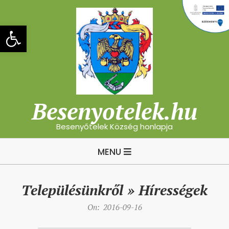
Skip
to
Eszköztár megnyitása
content
Besenyotelek.hu
Besenyőtelek Község honlapja
Primary
MENU
Navigation
Menu
Településünkről »
Hírességek
On:
2016-09-16