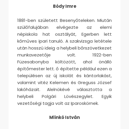
Bódy Imre
1881-ben született Besenyőteleken. Miután
szülőfalujában elvégezte az elemi
népiskola hat osztályát, Egerben lett
kőműves ipari tanuló. A szakvizsga letétele
után hosszú ideig a helybeli bőrszövetkezet
munkavezetője volt. 1922-ben
Füzesabonyba költözött, ahol önálló
építőmester lett. ő építette például ezen a
településen az új iskolát és kántorlakást,
valamint vitéz Kelemen és Greguss József
lakóházait. Alelnökévé választotta a
helybeli Polgári Lövészegylet. Egyik
vezetőségi tagja volt az Iparoskörnek.
Mlinkó István