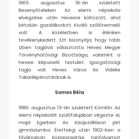
1865. augusztus 18-án született
Besenyőteleken. Az elemi népiskola
elvégzése után Hevesre költözött, ahol
birtokán gazdálkodott. Kiváló szőlőtermelő
volt. A közéletben is élénken
tevékenykedett. Ezt bizonyítja, hogy több
ízben tagjává választotta Heves Megye
Törvényhatósági Bizottsága, valamint a
hevesi képviselő testület. Igazgatósági
tagja volt Heves Város és Vidéke
Takarékpénztárának is.
Somos Béla
1880. augusztus 13-án született Kömlőn. Az
elemi népiskolát szülőfalujában végezte el,
majd Egerben és Kisújszálláson járt
gimnáziumba. Érettségi után 1902-ben a
fővárosban közigazgatási tanfolyamot