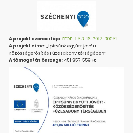
A projekt azonosítója:
EFOP-1.5.3-16-2017-00051
A projekt címe:
„Építsünk együtt jövőt! –
Közösségerősítés Füzesabony térségében”
A támogatás összege:
451 857 559 Ft