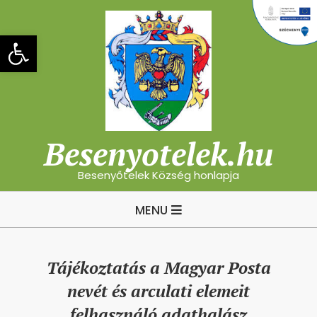
Skip
to
Eszköztár megnyitása
content
Besenyotelek.hu
Besenyőtelek Község honlapja
Primary
MENU
Navigation
Menu
Tájékoztatás a Magyar Posta
nevét és arculati elemeit
felhasználó adathalász