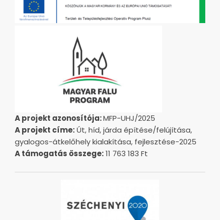
A projekt azonosítója:
MFP-UHJ/2025
A projekt címe:
Út, híd, járda építése/felújítása,
gyalogos-átkelőhely kialakítása, fejlesztése-2025
A támogatás összege:
11 763 183 Ft