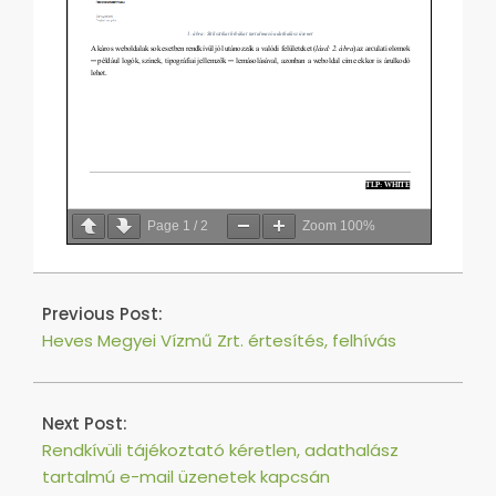
Page
1
/
2
Zoom
100%
2021-
10-
Previous Post:
14
Heves Megyei Vízmű Zrt. értesítés, felhívás
Next Post:
Rendkívüli tájékoztató kéretlen, adathalász
tartalmú e-mail üzenetek kapcsán