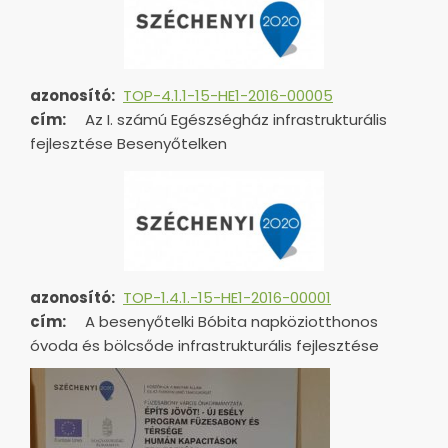
azonosító:
TOP-4.1.1-15-HE1-2016-00005
cím:
Az I. számú Egészségház infrastrukturális
fejlesztése Besenyőtelken
azonosító:
TOP-1.4.1.-15-HE1-
2016-00001
cím:
A besenyőtelki Bóbita napköziotthonos
óvoda és bölcsőde infrastrukturális fejlesztése