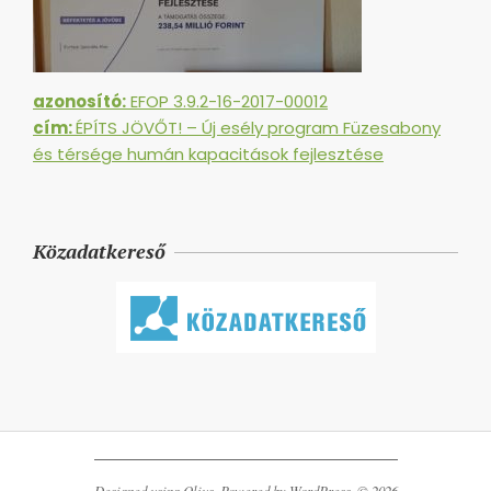
azonosító:
EFOP 3.9.2-16-2017-00012
cím:
ÉPÍTS JÖVŐT! – Új esély program Füzesabony
és térsége humán kapacitások fejlesztése
Közadatkereső
Designed using
Olius
. Powered by
WordPress
. © 2026