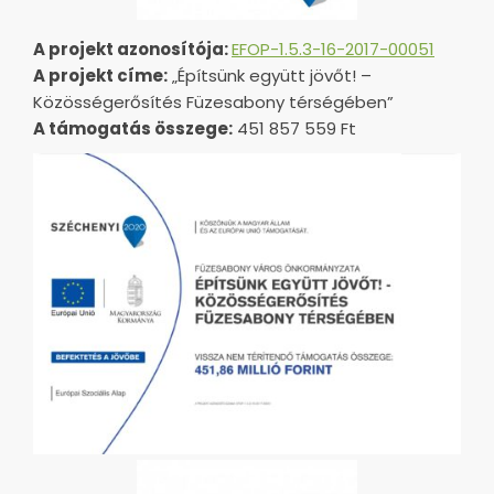
A projekt azonosítója:
EFOP-1.5.3-16-2017-00051
A projekt címe:
„Építsünk együtt jövőt! –
Közösségerősítés Füzesabony térségében”
A támogatás összege:
451 857 559 Ft