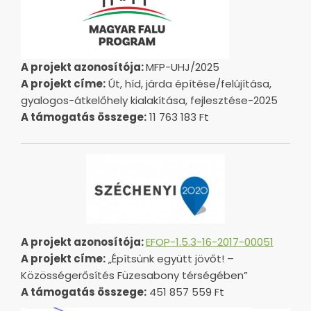
A projekt azonosítója:
MFP-UHJ/2025
A projekt címe:
Út, híd, járda építése/felújítása,
gyalogos-átkelőhely kialakítása, fejlesztése-2025
A támogatás összege:
11 763 183 Ft
A projekt azonosítója:
EFOP-1.5.3-16-2017-00051
A projekt címe:
„Építsünk együtt jövőt! –
Közösségerősítés Füzesabony térségében”
A támogatás összege:
451 857 559 Ft