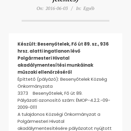
On:
2016-06-03
In:
Egyéb
Készült: Besenyőtelek, Fő út 89. sz., 936
hrsz. alatti ingatlanon lévő
Polgármesteri Hivatal
akadálymentesítési munkáinak
műszaki ellenőrzéséről
Építtető (pályázó): Besenyőtelek Község
Önkormányzata
3373 Besenyőtelek, Fő út 89.
Pályázati azonosító szám: ÉMOP-4.2.2.-09-
2009-0111
A tulajdonos Községi Önkormányzat a
Polgármesteri Hivatal
akadálymentesítésére pályázatot nyújtott