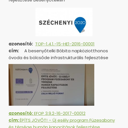
azonosító:
TOP-1.4.1.-15-HE1-
2016-00001
cím:
A besenyőtelki Bóbita napköziotthonos
óvoda és bölcsőde infrastrukturális fejlesztése
azonosító:
EFOP 3.9.2-16-2017-00012
cím:
ÉPÍTS JÖVŐT! – Új esély program Füzesabony
és térsége humán kapacitások fejlesztése