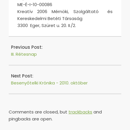
ME-É-I-10-00086
Kreatív 2006 Mérnöki, Szolgáltató és
Kereskedelmi Betéti Társaság
3300 Eger, Szüret u. 20. II./2.
2016-
06-
Previous Post:
03
III. Rétesnap
Next Post:
Besenyőtelki Krónika - 2010. október
Comments are closed, but
trackbacks
and
pingbacks are open.