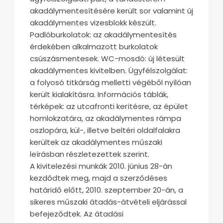
akadálymentesítésére került sor valamint új
akadálymentes vizesblokk készült.
Padlóburkolatok: az akadálymentesítés
érdekében alkalmazott burkolatok
csúszásmentesek. WC-mosdó: új létesült
akadálymentes kivitelben. Ügyfélszolgálat:
a folyosó titkárság melletti végéből nyílóan
került kialakításra. Információs táblák,
térképek: az utcafronti kerítésre, az épület
homlokzatára, az akadálymentes rámpa
oszlopára, kül-, illetve beltéri oldalfalakra
kerültek az akadálymentes műszaki
leírásban részletezettek szerint.
A kivitelezési munkák 2010. június 28-án
kezdődtek meg, majd a szerződéses
határidő előtt, 2010. szeptember 20-án, a
sikeres műszaki átadás-átvételi eljárással
befejeződtek. Az átadási