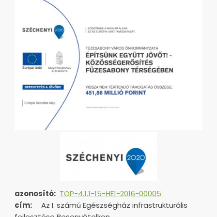
azonosító:
TOP-4.1.1-15-HE1-2016-00005
cím:
Az I. számú Egészségház infrastrukturális
fejlesztése Besenyőtelken