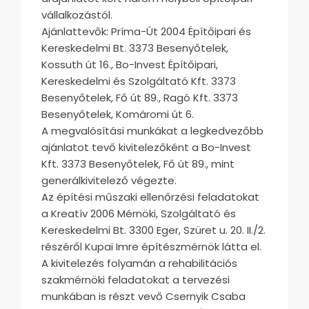
vállalkozástól.
Ajánlattevők: Príma-Út 2004 Építőipari és
Kereskedelmi Bt. 3373 Besenyőtelek,
Kossuth út 16., Bo-Invest Építőipari,
Kereskedelmi és Szolgáltató Kft. 3373
Besenyőtelek, Fő út 89., Ragó Kft. 3373
Besenyőtelek, Komáromi út 6.
A megvalósítási munkákat a legkedvezőbb
ajánlatot tevő kivitelezőként a Bo-Invest
Kft. 3373 Besenyőtelek, Fő út 89., mint
generálkivitelező végezte.
Az építési műszaki ellenőrzési feladatokat
a Kreatív 2006 Mérnöki, Szolgáltató és
Kereskedelmi Bt. 3300 Eger, Szüret u. 20. II./2.
részéről Kupai Imre építészmérnök látta el.
A kivitelezés folyamán a rehabilitációs
szakmérnöki feladatokat a tervezési
munkában is részt vevő Csernyik Csaba