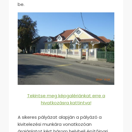
be.
Tekintse meg képgalériánkat erre a
hivatkozásra kattintva!
A sikeres pályázat alapján a pályázó a
kivitelezési munkára vonatkozóan
árajánlatot kért három helybeli építőipari