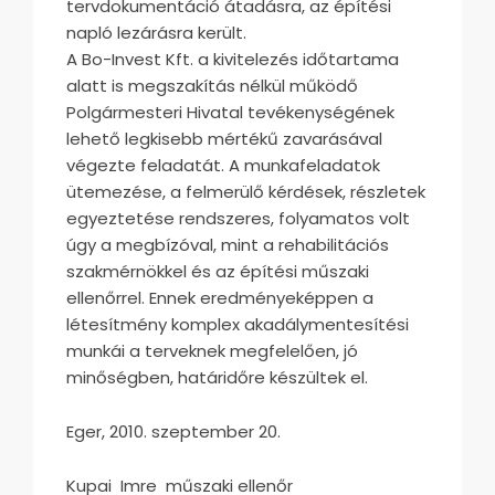
tervdokumentáció átadásra, az építési
napló lezárásra került.
A Bo-Invest Kft. a kivitelezés időtartama
alatt is megszakítás nélkül működő
Polgármesteri Hivatal tevékenységének
lehető legkisebb mértékű zavarásával
végezte feladatát. A munkafeladatok
ütemezése, a felmerülő kérdések, részletek
egyeztetése rendszeres, folyamatos volt
úgy a megbízóval, mint a rehabilitációs
szakmérnökkel és az építési műszaki
ellenőrrel. Ennek eredményeképpen a
létesítmény komplex akadálymentesítési
munkái a terveknek megfelelően, jó
minőségben, határidőre készültek el.
Eger, 2010. szeptember 20.
Kupai Imre műszaki ellenőr