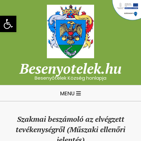
Skip
to
Eszköztár megnyitása
content
Besenyotelek.hu
Besenyőtelek Község honlapja
Primary
MENU
Navigation
Menu
Szakmai beszámoló az elvégzett
tevékenységről (Műszaki ellenőri
jelentés)