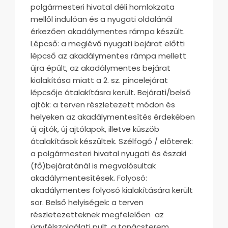
polgármesteri hivatal déli homlokzata
mellől indulóan és a nyugati oldalánál
érkezően akadálymentes rámpa készült.
Lépcső: a meglévő nyugati bejárat előtti
lépcső az akadálymentes rámpa mellett
újra épült, az akadálymentes bejárat
kialakítása miatt a 2. sz. pincelejárat
lépcsője átalakításra került. Bejárati/belső
ajtók: a terven részletezett módon és
helyeken az akadálymentesítés érdekében
új ajtók, új ajtólapok, illetve küszöb
átalakítások készültek. Szélfogó / előterek:
a polgármesteri hivatal nyugati és északi
(fő)bejáratánál is megvalósultak
akadálymentesítések. Folyosó:
akadálymentes folyosó kialakítására került
sor. Belső helyiségek: a terven
részletezetteknek megfelelően az
ügyfélszolgálati pult, a tanácsterem