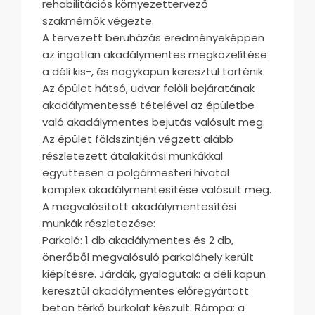
rehabilitációs környezettervező
szakmérnök végezte.
A tervezett beruházás eredményeképpen
az ingatlan akadálymentes megközelítése
a déli kis-, és nagykapun keresztül történik.
Az épület hátsó, udvar felőli bejáratának
akadálymentessé tételével az épületbe
való akadálymentes bejutás valósult meg.
Az épület földszintjén végzett alább
részletezett átalakítási munkákkal
együttesen a polgármesteri hivatal
komplex akadálymentesítése valósult meg.
A megvalósított akadálymentesítési
munkák részletezése:
Parkoló: 1 db akadálymentes és 2 db,
önerőből megvalósuló parkolóhely került
kiépítésre. Járdák, gyalogutak: a déli kapun
keresztül akadálymentes előregyártott
beton térkő burkolat készült. Rámpa: a