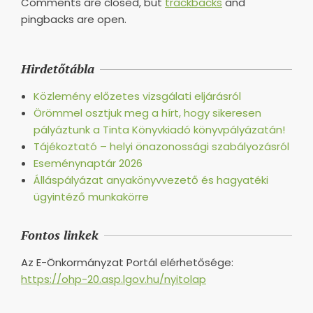
Comments are closed, but
trackbacks
and
pingbacks are open.
Hirdetőtábla
Közlemény előzetes vizsgálati eljárásról
Örömmel osztjuk meg a hírt, hogy sikeresen
pályáztunk a Tinta Könyvkiadó könyvpályázatán!
Tájékoztató – helyi önazonossági szabályozásról
Eseménynaptár 2026
Álláspályázat anyakönyvvezető és hagyatéki
ügyintéző munkakörre
Fontos linkek
Az E-Önkormányzat Portál elérhetősége:
https://ohp-20.asp.lgov.hu/nyitolap