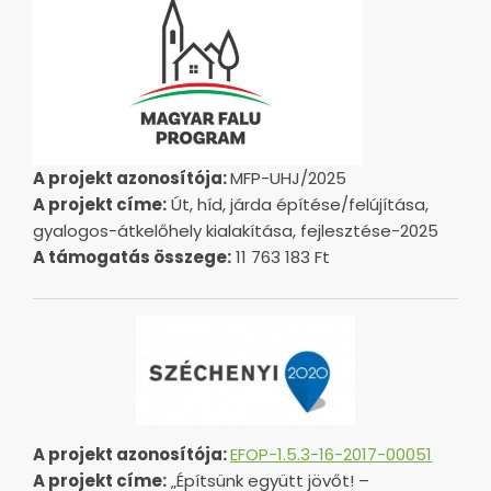
A projekt azonosítója:
MFP-UHJ/2025
A projekt címe:
Út, híd, járda építése/felújítása,
gyalogos-átkelőhely kialakítása, fejlesztése-2025
A támogatás összege:
11 763 183 Ft
A projekt azonosítója:
EFOP-1.5.3-16-2017-00051
A projekt címe:
„Építsünk együtt jövőt! –