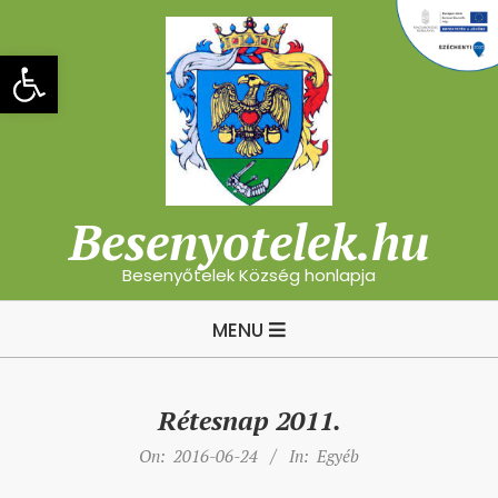
Skip
to
Eszköztár megnyitása
content
Besenyotelek.hu
Besenyőtelek Község honlapja
Primary
MENU
Navigation
Menu
Rétesnap 2011.
On:
2016-06-24
In:
Egyéb