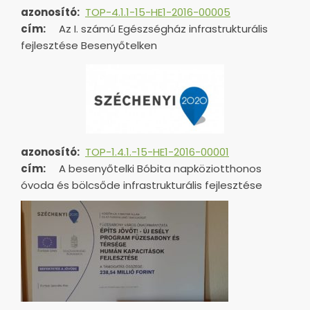
azonosító:
TOP-4.1.1-15-HE1-2016-00005
cím:
Az I. számú Egészségház infrastrukturális
fejlesztése Besenyőtelken
azonosító:
TOP-1.4.1.-15-HE1-
2016-00001
cím:
A besenyőtelki Bóbita napköziotthonos
óvoda és bölcsőde infrastrukturális fejlesztése