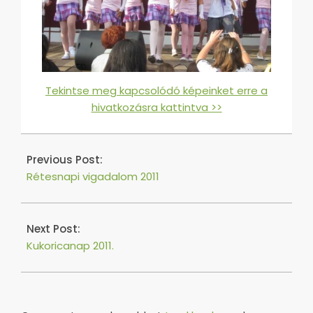
Tekintse meg kapcsolódó képeinket erre a
hivatkozásra kattintva >>
2016-
06-
Previous Post:
24
Rétesnapi vigadalom 2011
Next Post:
Kukoricanap 2011.