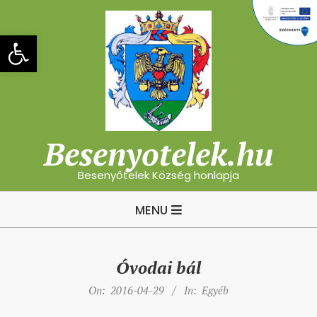
Skip
to
Eszköztár megnyitása
content
Besenyotelek.hu
Besenyőtelek Község honlapja
Primary
MENU
Navigation
Menu
Óvodai bál
On:
2016-04-29
In:
Egyéb