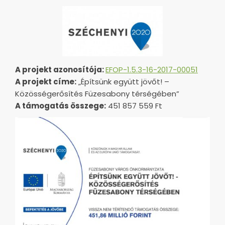
A projekt azonosítója:
EFOP-1.5.3-16-2017-00051
A projekt címe:
„Építsünk együtt jövőt! –
Közösségerősítés Füzesabony térségében”
A támogatás összege:
451 857 559 Ft