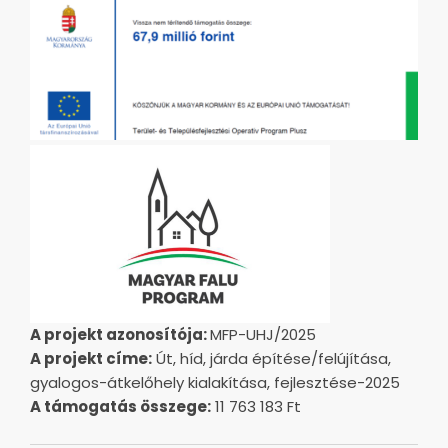
A projekt azonosítója:
MFP-UHJ/2025
A projekt címe:
Út, híd, járda építése/felújítása,
gyalogos-átkelőhely kialakítása, fejlesztése-2025
A támogatás összege:
11 763 183 Ft