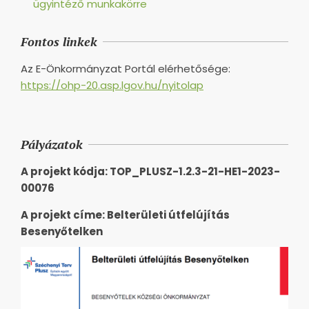
ügyintéző munkakörre
Fontos linkek
Az E-Önkormányzat Portál elérhetősége:
https://ohp-20.asp.lgov.hu/nyitolap
Pályázatok
A projekt kódja: TOP_PLUSZ-1.2.3-21-HE1-2023-
00076
A projekt címe: Belterületi útfelújítás
Besenyőtelken