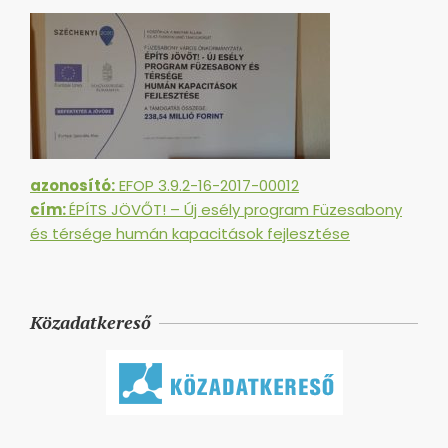
azonosító:
EFOP 3.9.2-16-2017-00012
cím:
ÉPÍTS JÖVŐT! – Új esély program Füzesabony
és térsége humán kapacitások fejlesztése
Közadatkereső