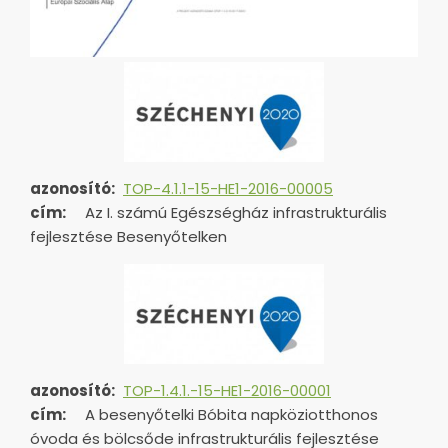
azonosító:
TOP-4.1.1-15-HE1-2016-00005
cím:
Az I. számú Egészségház infrastrukturális
fejlesztése Besenyőtelken
azonosító:
TOP-1.4.1.-15-HE1-
2016-00001
cím:
A besenyőtelki Bóbita napköziotthonos
óvoda és bölcsőde infrastrukturális fejlesztése