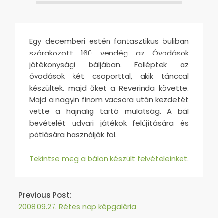
Egy decemberi estén fantasztikus buliban
szórakozott 160 vendég az Óvodások
jótékonysági báljában. Fölléptek az
óvodások két csoporttal, akik tánccal
készültek, majd őket a Reverinda követte.
Majd a nagyin finom vacsora után kezdetét
vette a hajnalig tartó mulatság. A bál
bevételét udvari játékok felújítására és
pótlására használják föl.
Tekintse meg a bálon készült felvételeinket.
2016-
04-
Previous Post:
29
2008.09.27. Rétes nap képgaléria