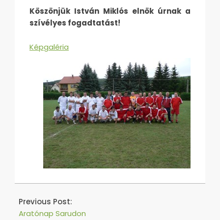
Köszönjük István Miklós elnök úrnak a
szívélyes fogadtatást!
Képgaléria
2016-
05-
Previous Post:
06
Aratónap Sarudon