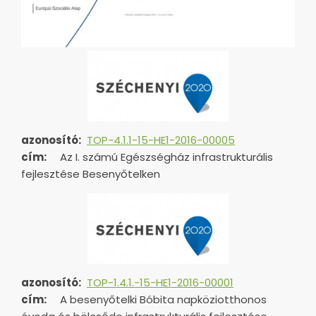
azonosító:
TOP-4.1.1-15-HE1-2016-00005
cím:
Az I. számú Egészségház infrastrukturális
fejlesztése Besenyőtelken
azonosító:
TOP-1.4.1.-15-HE1-
2016-00001
cím:
A besenyőtelki Bóbita napköziotthonos