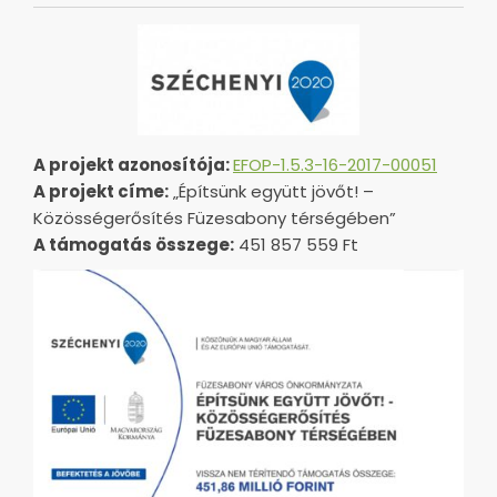
A projekt azonosítója:
EFOP-1.5.3-16-2017-00051
A projekt címe:
„Építsünk együtt jövőt! –
Közösségerősítés Füzesabony térségében”
A támogatás összege:
451 857 559 Ft