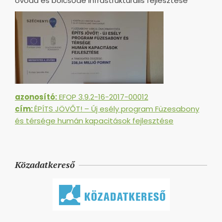
óvoda és bölcsőde infrastrukturális fejlesztése
azonosító:
EFOP 3.9.2-16-2017-00012
cím:
ÉPÍTS JÖVŐT! – Új esély program Füzesabony
és térsége humán kapacitások fejlesztése
Közadatkereső