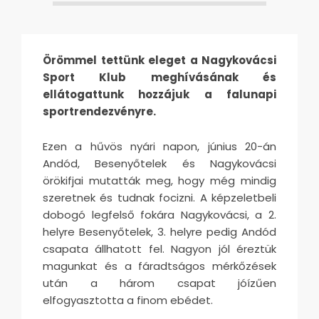
Örömmel tettünk eleget a Nagykovácsi
Sport Klub meghívásának és
ellátogattunk hozzájuk a falunapi
sportrendezvényre.
Ezen a hűvös nyári napon, június 20-án
Andód, Besenyőtelek és Nagykovácsi
örökifjai mutatták meg, hogy még mindig
szeretnek és tudnak focizni. A képzeletbeli
dobogó legfelső fokára Nagykovácsi, a 2.
helyre Besenyőtelek, 3. helyre pedig Andód
csapata állhatott fel. Nagyon jól éreztük
magunkat és a fáradtságos mérkőzések
után a három csapat jóízűen
elfogyasztotta a finom ebédet.