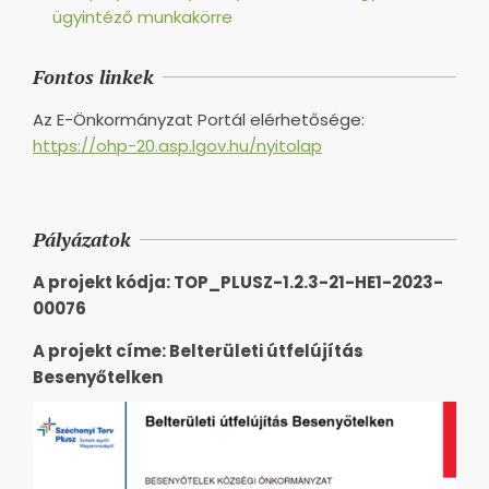
ügyintéző munkakörre
Fontos linkek
Az E-Önkormányzat Portál elérhetősége:
https://ohp-20.asp.lgov.hu/nyitolap
Pályázatok
A projekt kódja: TOP_PLUSZ-1.2.3-21-HE1-2023-
00076
A projekt címe: Belterületi útfelújítás
Besenyőtelken