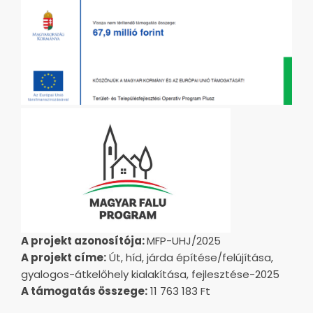
A projekt azonosítója:
MFP-UHJ/2025
A projekt címe:
Út, híd, járda építése/felújítása,
gyalogos-átkelőhely kialakítása, fejlesztése-2025
A támogatás összege:
11 763 183 Ft