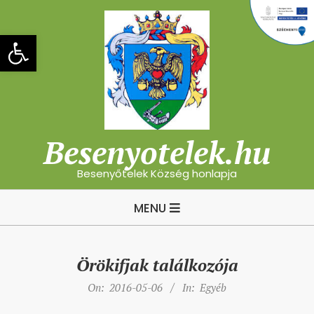
Skip
to
Eszköztár megnyitása
content
Besenyotelek.hu
Besenyőtelek Község honlapja
Primary
MENU
Navigation
Menu
Örökifjak találkozója
On:
2016-05-06
In:
Egyéb