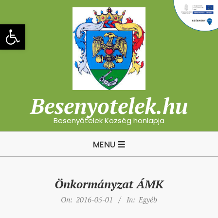
Skip
to
Eszköztár megnyitása
content
Besenyotelek.hu
Besenyőtelek Község honlapja
Primary
MENU
Navigation
Menu
Önkormányzat ÁMK
On:
2016-05-01
In:
Egyéb