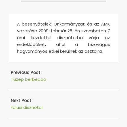
A besenyőteleki Önkormányzat és az ÁMK
vezetése 2009. február 28-án szombaton 7
órai kezdettel disznótorba várja az
érdeklődőket, ahol a hízóvágás
hagyományos étkei kerülnek az asztalra.
2016-
05-
Previous Post:
01
Tüzép bérbeadó
Next Post:
Falusi disznótor