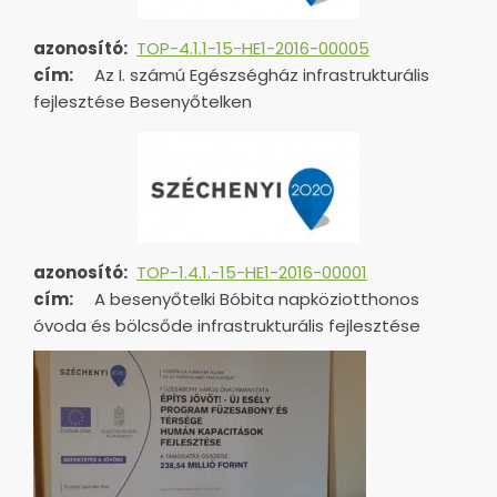
azonosító:
TOP-4.1.1-15-HE1-2016-00005
cím:
Az I. számú Egészségház infrastrukturális
fejlesztése Besenyőtelken
azonosító:
TOP-1.4.1.-15-HE1-
2016-00001
cím:
A besenyőtelki Bóbita napköziotthonos
óvoda és bölcsőde infrastrukturális fejlesztése