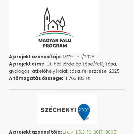
A projekt azonosítója:
MFP-UHJ/2025
A projekt címe:
Út, híd, járda építése/felújítása,
gyalogos-átkelőhely kialakítása, fejlesztése-2025
A támogatás összege:
11 763 183 Ft
A projekt azonosítója:
EFOP-1.5.3-16-2017-00051