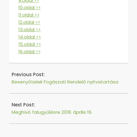
9.oldal >>
10.oldal >>
11.oldal >>
12.oldal >>
13.oldal >>
14.oldal >>
15.oldal >>
16.oldal >>
2018-
04-
Previous Post:
05
Besenyőtelek Fogászati Rendelő nyitvatartása
Next Post:
Meghívó falugyűlésre 2018. április 16.