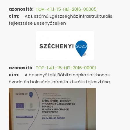
azonosító:
TOP-4.1.1-15-HE1-2016-00005
cím:
Az I. számú Egészségház infrastrukturális
fejlesztése Besenyőtelken
azonosító:
TOP-1.4.1.-15-HE1-
2016-00001
cím:
A besenyőtelki Bóbita napköziotthonos
óvoda és bölcsőde infrastrukturális fejlesztése