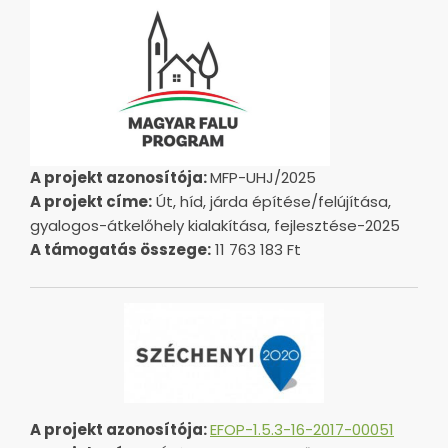
A projekt azonosítója:
MFP-UHJ/2025
A projekt címe:
Út, híd, járda építése/felújítása,
gyalogos-átkelőhely kialakítása, fejlesztése-2025
A támogatás összege:
11 763 183 Ft
A projekt azonosítója:
EFOP-1.5.3-16-2017-00051