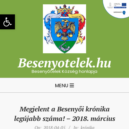
Skip
to
Eszköztár megnyitása
content
Besenyotelek.hu
Besenyőtelek Község honlapja
Primary
MENU
Navigation
Menu
Megjelent a Besenyői krónika
legújabb száma! – 2018. március
On:
2018-04-05
In:
krónika