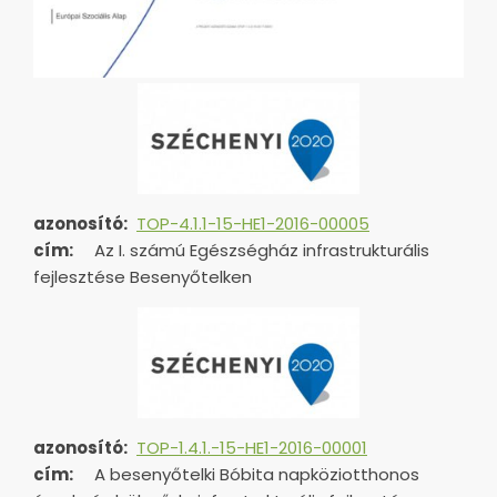
azonosító:
TOP-4.1.1-15-HE1-2016-00005
cím:
Az I. számú Egészségház infrastrukturális
fejlesztése Besenyőtelken
azonosító:
TOP-1.4.1.-15-HE1-
2016-00001
cím:
A besenyőtelki Bóbita napköziotthonos