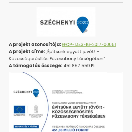
A projekt azonosítója:
EFOP-1.5.3-16-2017-00051
A projekt címe:
„Építsünk együtt jövőt! –
Közösségerősítés Füzesabony térségében”
A támogatás összege:
451 857 559 Ft