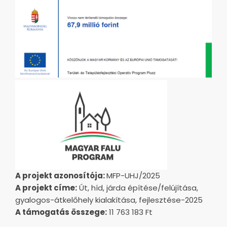
A projekt azonosítója:
MFP-UHJ/2025
A projekt címe:
Út, híd, járda építése/felújítása,
gyalogos-átkelőhely kialakítása, fejlesztése-2025
A támogatás összege:
11 763 183 Ft