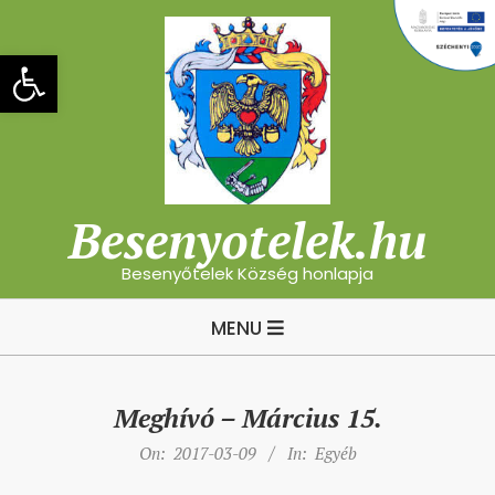
Skip
to
Eszköztár megnyitása
content
Besenyotelek.hu
Besenyőtelek Község honlapja
Primary
MENU
Navigation
Menu
Meghívó – Március 15.
On:
2017-03-09
In:
Egyéb