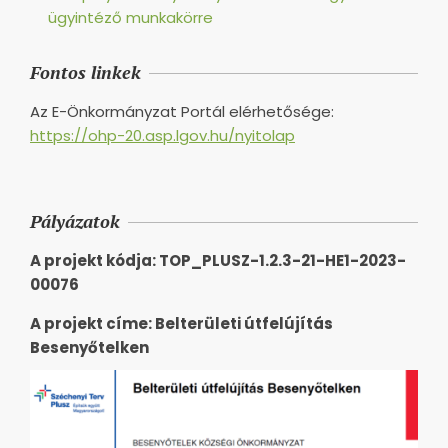
ügyintéző munkakörre
Fontos linkek
Az E-Önkormányzat Portál elérhetősége:
https://ohp-20.asp.lgov.hu/nyitolap
Pályázatok
A projekt kódja: TOP_PLUSZ-1.2.3-21-HE1-2023-
00076
A projekt címe: Belterületi útfelújítás
Besenyőtelken