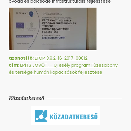
óvoda és bölcsőde infrastrukturális fejlesztése
azonosító:
EFOP 3.9.2-16-2017-00012
cím:
ÉPÍTS JÖVŐT! – Új esély program Füzesabony
és térsége humán kapacitások fejlesztése
Közadatkereső