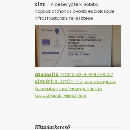
cím:
A besenyőtelki Bóbita
napköziotthonos óvoda és bölcsőde
infrastrukturális fejlesztése
azonosító:
EFOP 3.9.2-16-2017-00012
cím:
ÉPÍTS JÖVŐT! – Új esély program
Füzesabony és térsége humán
kapacitások fejlesztése
Közadatkereső