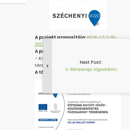
A projekt azonosítója:
EFOP-1.5.3-16-
2017-00051
A projekt címe:
„Építsünk együtt jövőt!
– Közösségerősítés Füzesabony
Next Post:
térségében”
V. Rétesnapi Vigadalom
A támogatás összege:
451 857 559 Ft