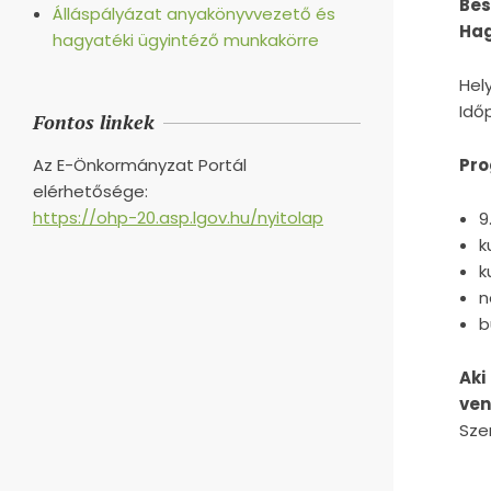
Bes
Álláspályázat anyakönyvvezető és
Hag
hagyatéki ügyintéző munkakörre
Hel
Idő
Fontos linkek
Pro
Az E-Önkormányzat Portál
elérhetősége:
https://ohp-20.asp.lgov.hu/nyitolap
9
k
k
n
b
Aki
ven
Sze
2016-