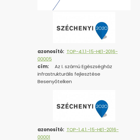
azonosító:
TOP-4.1.1-15-HE1-2016-
00005
cím:
Az I. számú Egészségház
infrastrukturális fejlesztése
Besenyőtelken
azonosító:
TOP-1.4.1.-15-HE1-
2016-
00001