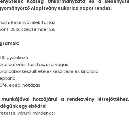
enyőtelek Község Önkormányzata és a Besenyőte
yományőrző Alapítvány Kukorica napot rendez.
yszín: Besenyőtelek Tájház
pont: 2012. szeptember 29.
gramok:
.00 gyülekező
ukoricatörés, fosztás, szárvágás
ukoricából készült ételek készítése és kínálása
éptánc
üfé, ebéd, nótázás
 munkájával hozzájárul a rendezvény létrejöttéhez
dégünk egy ebédre!
retettel várunk mindenkit!