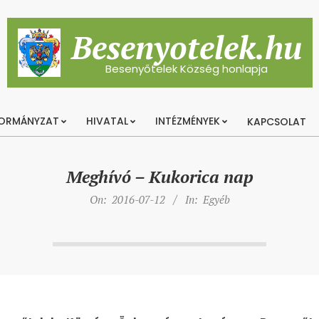
Besenyotelek.hu
Besenyőtelek Község honlapja
ORMÁNYZAT
HIVATAL
INTÉZMÉNYEK
KAPCSOLAT
Primary
Navigation
Menu
Meghívó – Kukorica nap
On:
2016-07-12
In:
Egyéb