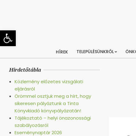
Skip
to
content
Eszköztár megnyitása
TELEPÜLÉSÜNKRŐL
ÖNK
HÍREK
Hirdetőtábla
Közlemény előzetes vizsgálati
eljárásról
Örömmel osztjuk meg a hírt, hogy
sikeresen pályáztunk a Tinta
Könyvkiadó könyvpályázatán!
Tájékoztató – helyi önazonossági
szabályozásról
Eseménynaptár 2026