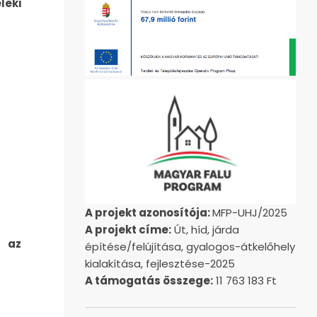
leki
A projekt azonosítója:
MFP-UHJ/2025
A projekt címe:
Út, híd, járda
, az
építése/felújítása, gyalogos-átkelőhely
kialakítása, fejlesztése-2025
A támogatás összege:
11 763 183 Ft