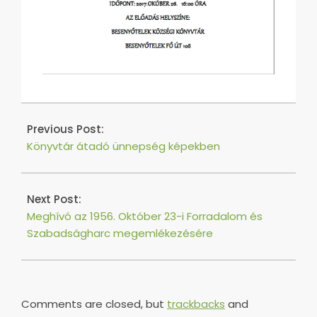
2017-
10-
Previous Post:
16
Könyvtár átadó ünnepség képekben
Next Post:
Meghívó az 1956. Október 23-i Forradalom és
Szabadságharc megemlékezésére
Comments are closed, but
trackbacks
and