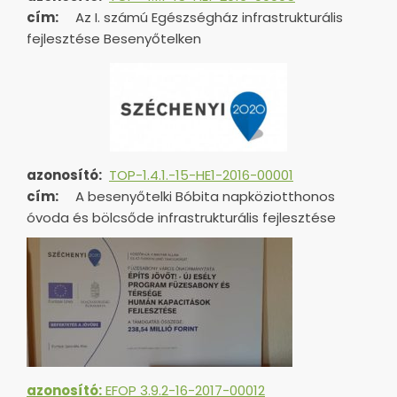
cím:
Az I. számú Egészségház infrastrukturális
fejlesztése Besenyőtelken
azonosító:
TOP-1.4.1.-15-HE1-
2016-00001
cím:
A besenyőtelki Bóbita napköziotthonos
óvoda és bölcsőde infrastrukturális fejlesztése
azonosító:
EFOP 3.9.2-16-2017-00012