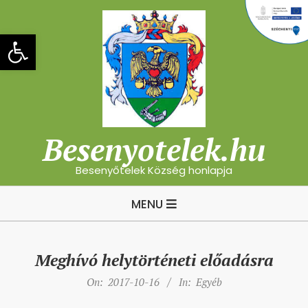
Skip
to
Eszköztár megnyitása
content
Besenyotelek.hu
Besenyőtelek Község honlapja
Primary
MENU
Navigation
Menu
Meghívó helytörténeti előadásra
On:
2017-10-16
In:
Egyéb