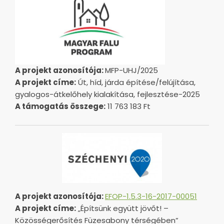
A projekt azonosítója:
MFP-UHJ/2025
A projekt címe:
Út, híd, járda építése/felújítása,
gyalogos-átkelőhely kialakítása, fejlesztése-2025
A támogatás összege:
11 763 183 Ft
A projekt azonosítója:
EFOP-1.5.3-16-2017-00051
A projekt címe:
„Építsünk együtt jövőt! –
Közösségerősítés Füzesabony térségében”