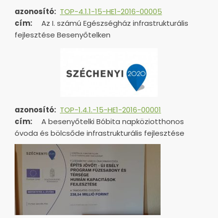
azonosító:
TOP-4.1.1-15-HE1-2016-00005
cím:
Az I. számú Egészségház infrastrukturális
fejlesztése Besenyőtelken
azonosító:
TOP-1.4.1.-15-HE1-
2016-00001
cím:
A besenyőtelki Bóbita napköziotthonos
óvoda és bölcsőde infrastrukturális fejlesztése