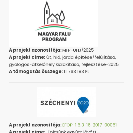
A projekt azonosítója:
MFP-UHJ/2025
A projekt címe:
Út, híd, járda építése/felújítása,
gyalogos-átkelőhely kialakítása, fejlesztése-2025
A támogatás összege:
11 763 183 Ft
A projekt azonosítója:
EFOP-1.5.3-16-2017-00051
A projekt címe:
„Építsünk együtt jövőt! –