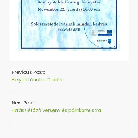
2017-
11-
Previous Post:
16
Helytörténeti előadás
Next Post:
Halászléfőző verseny és pálinkamustra