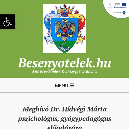
Skip
to
Eszköztár megnyitása
content
Besenyotelek.hu
Besenyőtelek Község honlapja
Primary
MENU
Navigation
Menu
Meghívó Dr. Hídvégi Márta
pszichológus, gyógypedagógus
előadására