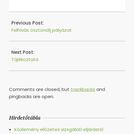
2018-
05-
Previous Post:
24
Felhívás ösztöndíj pályázat
Next Post:
Tájékoztató
Comments are closed, but
trackbacks
and
pingbacks are open.
Hirdetőtábla
Közlemény előzetes vizsgálati eljárásról