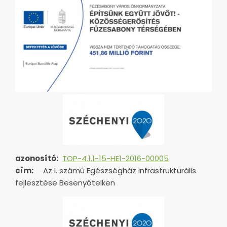
azonosító:
TOP-4.1.1-15-HE1-2016-00005
cím:
Az I. számú Egészségház infrastrukturális
fejlesztése Besenyőtelken