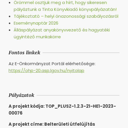
Örömmel osztjuk meg a hírt, hogy sikeresen
pályáztunk a Tinta Könyvkiadó könyvpályázatán!
Tájékoztató – helyi önazonossági szabályozásról
Eseménynaptár 2026
Álláspályázat anyakönyvvezető és hagyatéki
ügyintéző munkakörre
Fontos linkek
Az E-Önkormányzat Portál elérhetősége:
https://ohp-20.asp.lgov.hu/nyitolap
Pályázatok
A projekt kódja: TOP_PLUSZ-1.2.3-21-HE1-2023-
00076
A projekt címe: Belterületi útfelújítás