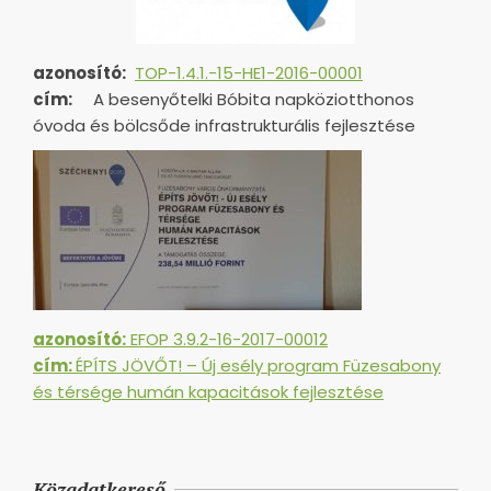
azonosító:
TOP-1.4.1.-15-HE1-
2016-00001
cím:
A besenyőtelki Bóbita napköziotthonos
óvoda és bölcsőde infrastrukturális fejlesztése
azonosító:
EFOP 3.9.2-16-2017-00012
cím:
ÉPÍTS JÖVŐT! – Új esély program Füzesabony
és térsége humán kapacitások fejlesztése
Közadatkereső