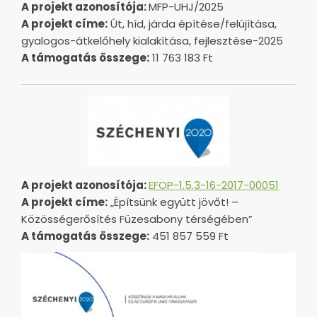
A projekt azonosítója:
MFP-UHJ/2025
A projekt címe:
Út, híd, járda építése/felújítása,
gyalogos-átkelőhely kialakítása, fejlesztése-2025
A támogatás összege:
11 763 183 Ft
A projekt azonosítója:
EFOP-1.5.3-16-2017-00051
A projekt címe:
„Építsünk együtt jövőt! –
Közösségerősítés Füzesabony térségében”
A támogatás összege:
451 857 559 Ft