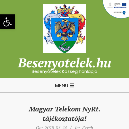
Skip
to
Eszköztár megnyitása
content
Besenyotelek.hu
Besenyőtelek Község honlapja
Primary
MENU
Navigation
Menu
Magyar Telekom NyRt.
tájékoztatója!
On:
2018-05-24
In:
Egyéb