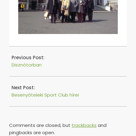
2016-
05-
Previous Post:
13
Disznótorban
Next Post:
Besenyőteleki Sport Club hírei
Comments are closed, but
trackbacks
and
pingbacks are open.