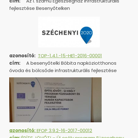
cím:
Az I. számú Egészségház infrastrukturális
fejlesztése Besenyőtelken
azonosító:
TOP-1.4.1.-15-HE1-
2016-00001
cím:
A besenyőtelki Bóbita napköziotthonos
óvoda és bölcsőde infrastrukturális fejlesztése
azonosító:
EFOP 3.9.2-16-2017-00012
cím:
ÉPÍTS JÖVŐT! – Új esély program Füzesabony