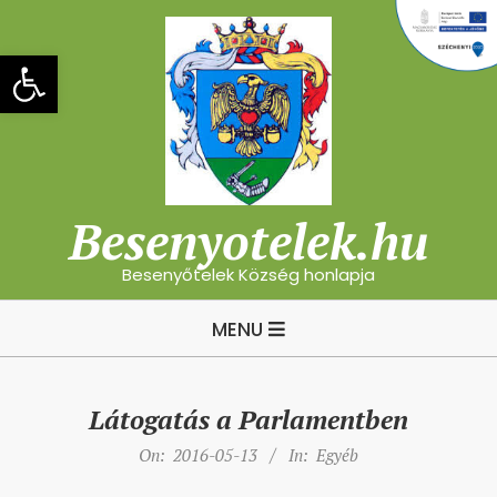
Skip
to
Eszköztár megnyitása
content
Besenyotelek.hu
Besenyőtelek Község honlapja
Primary
MENU
Navigation
Menu
Látogatás a Parlamentben
On:
2016-05-13
In:
Egyéb