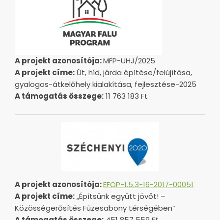
A projekt azonosítója:
MFP-UHJ/2025
A projekt címe:
Út, híd, járda építése/felújítása,
gyalogos-átkelőhely kialakítása, fejlesztése-2025
A támogatás összege:
11 763 183 Ft
A projekt azonosítója:
EFOP-1.5.3-16-2017-00051
A projekt címe:
„Építsünk együtt jövőt! –
Közösségerősítés Füzesabony térségében”
A támogatás összege:
451 857 559 Ft