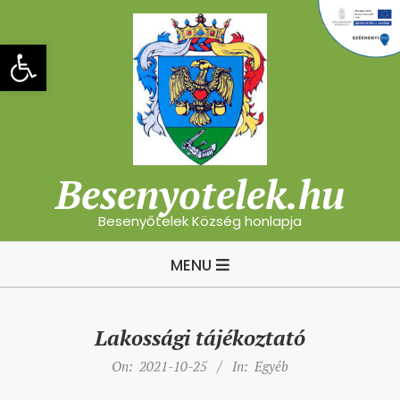
Skip
to
Eszköztár megnyitása
content
Besenyotelek.hu
Besenyőtelek Község honlapja
Primary
MENU
Navigation
Menu
Lakossági tájékoztató
On:
2021-10-25
In:
Egyéb