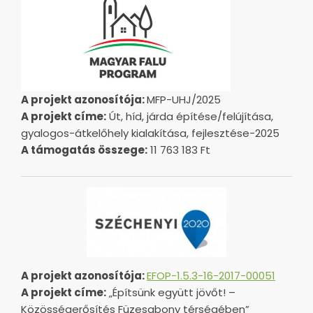
A projekt azonosítója:
MFP-UHJ/2025
A projekt címe:
Út, híd, járda építése/felújítása,
gyalogos-átkelőhely kialakítása, fejlesztése-2025
A támogatás összege:
11 763 183 Ft
A projekt azonosítója:
EFOP-1.5.3-16-2017-00051
A projekt címe:
„Építsünk együtt jövőt! –
Közösségerősítés Füzesabony térségében”