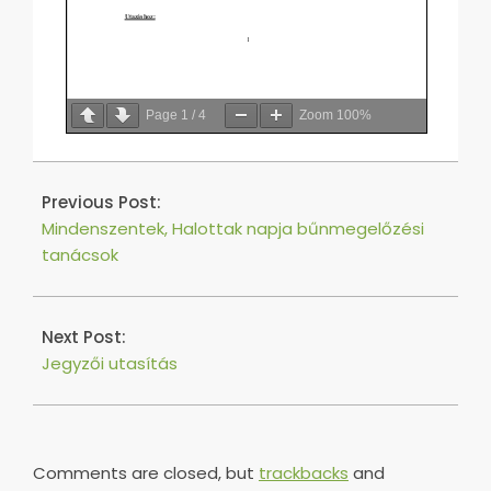
Page
1
/
4
Zoom
100%
2021-
10-
Previous Post:
25
Mindenszentek, Halottak napja bűnmegelőzési
tanácsok
Next Post:
Jegyzői utasítás
Comments are closed, but
trackbacks
and