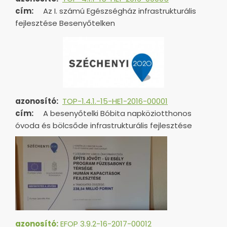
cím:
Az I. számú Egészségház infrastrukturális
fejlesztése Besenyőtelken
azonosító:
TOP-1.4.1.-15-HE1-
2016-00001
cím:
A besenyőtelki Bóbita napköziotthonos
óvoda és bölcsőde infrastrukturális fejlesztése
azonosító:
EFOP 3.9.2-16-2017-00012