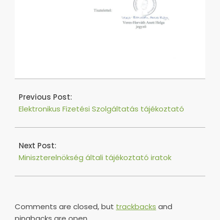
2020-
03-
Previous Post:
13
Elektronikus Fizetési Szolgáltatás tájékoztató
Next Post:
Miniszterelnökség általi tájékoztató iratok
Comments are closed, but
trackbacks
and
pingbacks are open.