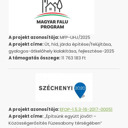
A projekt azonosítója:
MFP-UHJ/2025
A projekt címe:
Út, híd, járda építése/felújítása,
gyalogos-átkelőhely kialakítása, fejlesztése-2025
A támogatás összege:
11 763 183 Ft
A projekt azonosítója:
EFOP-1.5.3-16-2017-00051
A projekt címe:
„Építsünk együtt jövőt! –
Közösségerősítés Füzesabony térségében”