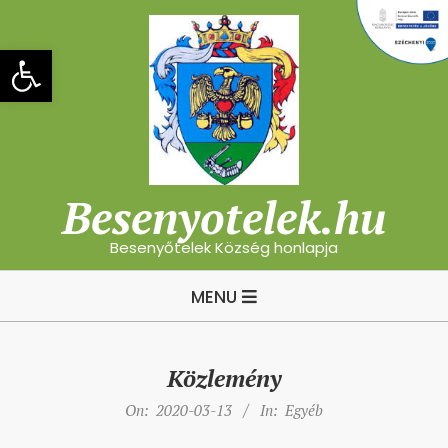
Skip
to
Eszköztár megnyitása
content
Besenyotelek.hu
Besenyőtelek Község honlapja
Primary
MENU
Navigation
Menu
Közlemény
On:
2020-03-13
In:
Egyéb