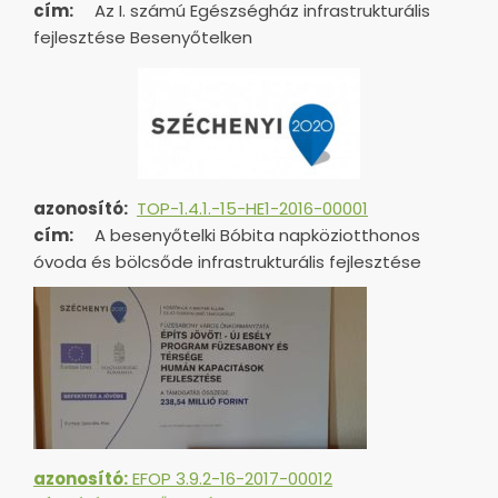
cím:
Az I. számú Egészségház infrastrukturális
fejlesztése Besenyőtelken
azonosító:
TOP-1.4.1.-15-HE1-
2016-00001
cím:
A besenyőtelki Bóbita napköziotthonos
óvoda és bölcsőde infrastrukturális fejlesztése
azonosító:
EFOP 3.9.2-16-2017-00012