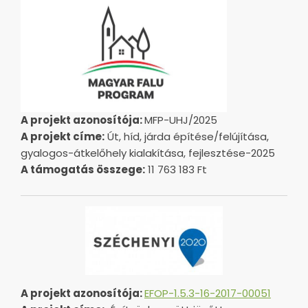
A projekt azonosítója:
MFP-UHJ/2025
A projekt címe:
Út, híd, járda építése/felújítása,
gyalogos-átkelőhely kialakítása, fejlesztése-2025
A támogatás összege:
11 763 183 Ft
A projekt azonosítója:
EFOP-1.5.3-16-2017-00051