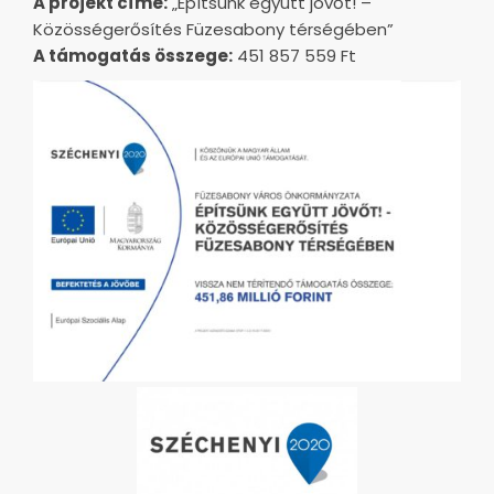
A projekt címe:
„Építsünk együtt jövőt! –
Közösségerősítés Füzesabony térségében”
A támogatás összege:
451 857 559 Ft