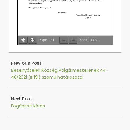
Page
1
/
1
Zoom
100%
2021-
04-
Previous Post:
07
Besenyőtelek Község Polgármesterének 44-
46/2021.(III.19.) számú határozata
Next Post:
Fogászati kérés