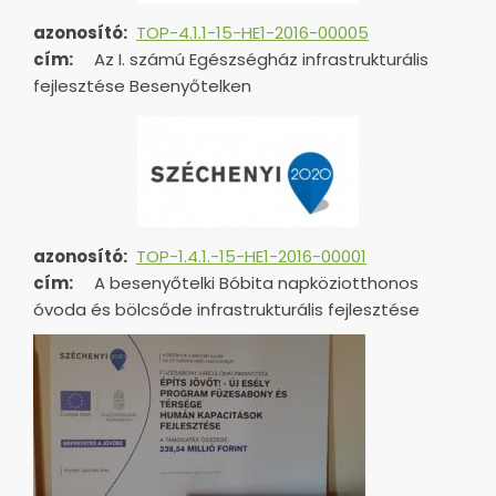
azonosító:
TOP-4.1.1-15-HE1-2016-00005
cím:
Az I. számú Egészségház infrastrukturális
fejlesztése Besenyőtelken
azonosító:
TOP-1.4.1.-15-HE1-
2016-00001
cím:
A besenyőtelki Bóbita napköziotthonos
óvoda és bölcsőde infrastrukturális fejlesztése