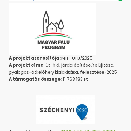
A projekt azonosítója:
MFP-UHJ/2025
A projekt címe:
Út, híd, járda építése/felújítása,
gyalogos-átkelőhely kialakítása, fejlesztése-2025
A támogatás összege:
11 763 183 Ft