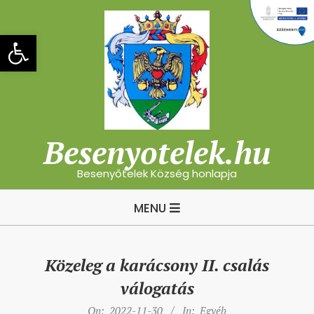
Skip
to
Eszköztár megnyitása
content
Besenyotelek.hu
Besenyőtelek Község honlapja
Primary
MENU
Navigation
Menu
Közeleg a karácsony II. csalás
válogatás
On:
2022-11-30
In:
Egyéb