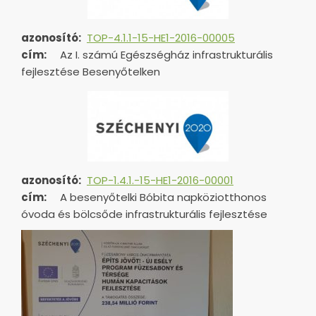
azonosító:
TOP-4.1.1-15-HE1-2016-00005
cím:
Az I. számú Egészségház infrastrukturális
fejlesztése Besenyőtelken
azonosító:
TOP-1.4.1.-15-HE1-
2016-00001
cím:
A besenyőtelki Bóbita napköziotthonos
óvoda és bölcsőde infrastrukturális fejlesztése