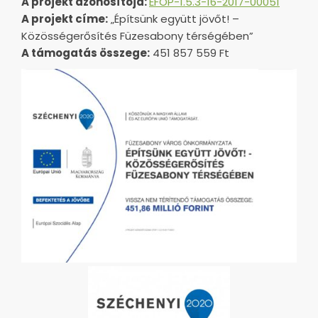
A projekt azonosítója:
EFOP-1.5.3-16-2017-00051
A projekt címe:
„Építsünk együtt jövőt! –
Közösségerősítés Füzesabony térségében”
A támogatás összege:
451 857 559 Ft