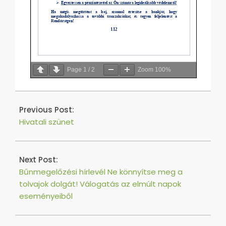
Page
1
/
2
Zoom
100%
2022-
11-
Previous Post:
30
Hivatali szünet
Next Post:
Bűnmegelőzési hírlevél Ne könnyítse meg a
tolvajok dolgát! Válogatás az elmúlt napok
eseményeiből