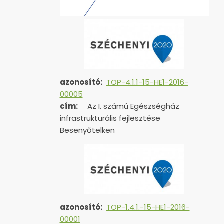
azonosító:
TOP-4.1.1-15-HE1-2016-
00005
cím:
Az I. számú Egészségház
infrastrukturális fejlesztése
Besenyőtelken
azonosító:
TOP-1.4.1.-15-HE1-
2016-
00001