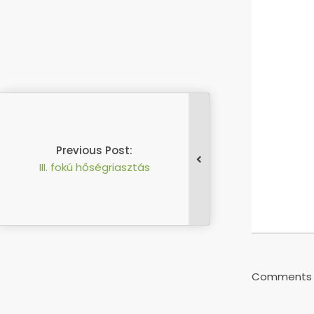
Previous Post:
III. fokú hőségriasztás
2023-
07-
24
Comments a