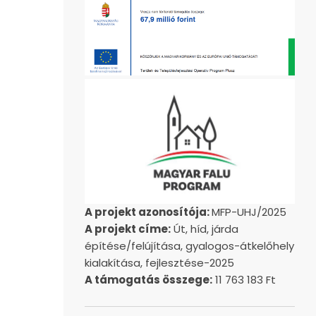
A projekt azonosítója:
MFP-UHJ/2025
A projekt címe:
Út, híd, járda
építése/felújítása, gyalogos-átkelőhely
kialakítása, fejlesztése-2025
A támogatás összege:
11 763 183 Ft