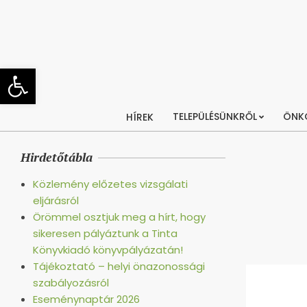
Skip
to
content
Eszköztár megnyitása
TELEPÜLÉSÜNKRŐL
ÖNK
HÍREK
Hirdetőtábla
Közlemény előzetes vizsgálati
eljárásról
Örömmel osztjuk meg a hírt, hogy
sikeresen pályáztunk a Tinta
Könyvkiadó könyvpályázatán!
Tájékoztató – helyi önazonossági
szabályozásról
Eseménynaptár 2026