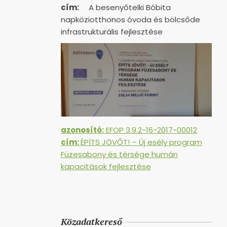
cím:
A besenyőtelki Bóbita
napköziotthonos óvoda és bölcsőde
infrastrukturális fejlesztése
azonosító:
EFOP 3.9.2-16-2017-00012
cím:
ÉPÍTS JÖVŐT! – Új esély program
Füzesabony és térsége humán
kapacitások fejlesztése
Közadatkereső