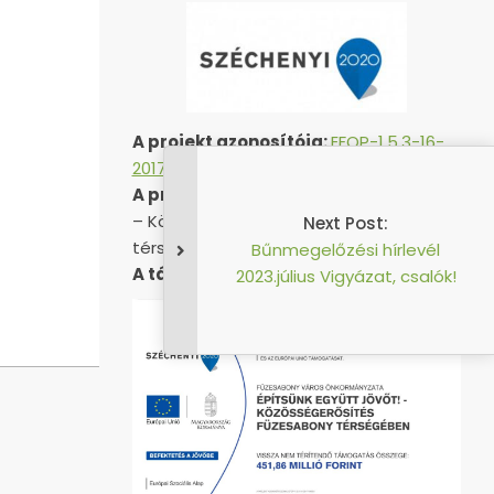
A projekt azonosítója:
EFOP-1.5.3-16-
2017-00051
A projekt címe:
„Építsünk együtt jövőt!
– Közösségerősítés Füzesabony
Next Post:
térségében”
Bűnmegelőzési hírlevél
A támogatás összege:
451 857 559 Ft
2023.július Vigyázat, csalók!