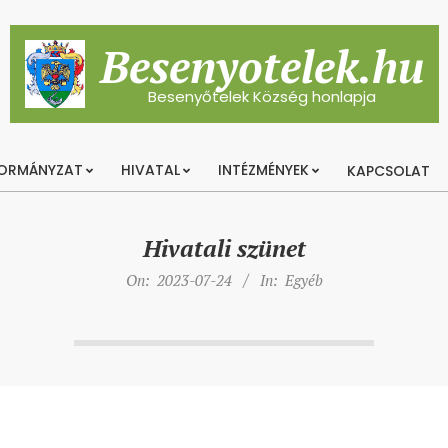
Besenyotelek.hu
Besenyőtelek Község honlapja
ORMÁNYZAT
HIVATAL
INTÉZMÉNYEK
KAPCSOLAT
Primary
Navigation
Menu
Hivatali szünet
On:
2023-07-24
In:
Egyéb