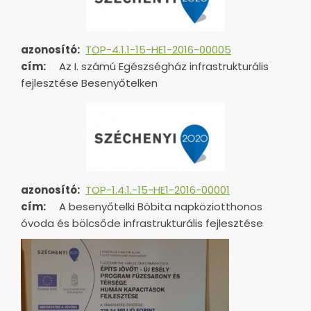
azonosító:
TOP-4.1.1-15-HE1-2016-00005
cím:
Az I. számú Egészségház infrastrukturális
fejlesztése Besenyőtelken
azonosító:
TOP-1.4.1.-15-HE1-
2016-00001
cím:
A besenyőtelki Bóbita napköziotthonos
óvoda és bölcsőde infrastrukturális fejlesztése