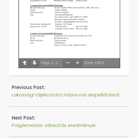
Page
1
/
2
Zoom
100%
2019-
10-
Previous Post:
07
Lakossági tájékoztató háziorvosi alapellátásról
Next Post:
Polgármester választás eredményei