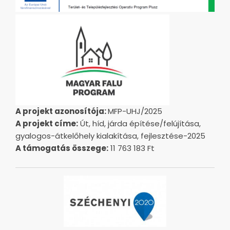
A projekt azonosítója:
MFP-UHJ/2025
A projekt címe:
Út, híd, járda építése/felújítása,
gyalogos-átkelőhely kialakítása, fejlesztése-2025
A támogatás összege:
11 763 183 Ft