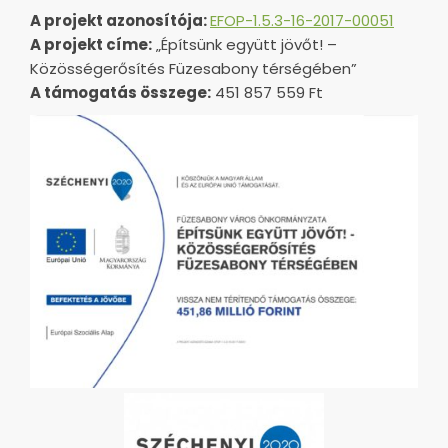
A projekt azonosítója:
EFOP-1.5.3-16-2017-00051
A projekt címe:
„Építsünk együtt jövőt! –
Közösségerősítés Füzesabony térségében”
A támogatás összege:
451 857 559 Ft