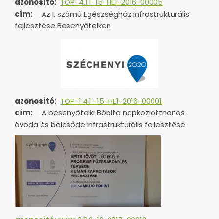
azonosító:
TOP-4.1.1-15-HE1-2016-00005
cím:
Az I. számú Egészségház infrastrukturális
fejlesztése Besenyőtelken
azonosító:
TOP-1.4.1.-15-HE1-
2016-00001
cím:
A besenyőtelki Bóbita napköziotthonos
óvoda és bölcsőde infrastrukturális fejlesztése