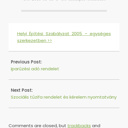
Helyi Építési Szabályzat 2005 – egységes
szerkezetben >>
2016-
05-
Previous Post:
03
iparűzési adó rendelet
Next Post:
Szociális tűzifa rendelet és kérelem nyomtatvány
Comments are closed, but
trackbacks
and