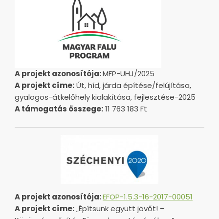
A projekt azonosítója:
MFP-UHJ/2025
A projekt címe:
Út, híd, járda építése/felújítása,
gyalogos-átkelőhely kialakítása, fejlesztése-2025
A támogatás összege:
11 763 183 Ft
A projekt azonosítója:
EFOP-1.5.3-16-2017-00051
A projekt címe:
„Építsünk együtt jövőt! –