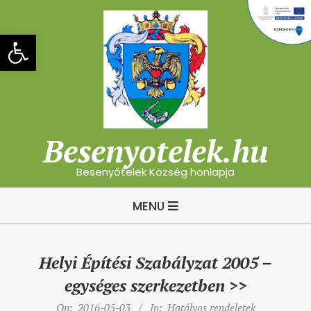
Skip
to
Eszköztár megnyitása
content
Besenyotelek.hu
Besenyőtelek Község honlapja
Primary
MENU
Navigation
Menu
Helyi Építési Szabályzat 2005 –
egységes szerkezetben >>
On:
2016-05-03
In:
Hatályos rendeletek