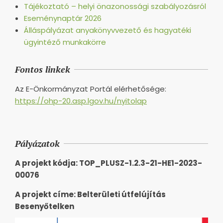
Tájékoztató – helyi önazonossági szabályozásról
Eseménynaptár 2026
Álláspályázat anyakönyvvezető és hagyatéki
ügyintéző munkakörre
Fontos linkek
Az E-Önkormányzat Portál elérhetősége:
https://ohp-20.asp.lgov.hu/nyitolap
Pályázatok
A projekt kódja: TOP_PLUSZ-1.2.3-21-HE1-2023-
00076
A projekt címe: Belterületi útfelújítás
Besenyőtelken