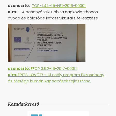
azonosító:
TOP-1.4.1.-15-HE1-
2016-00001
cím:
A besenyőtelki Bóbita napköziotthonos
óvoda és bölcsőde infrastrukturális fejlesztése
azonosító:
EFOP 3.9.2-16-2017-00012
cím:
ÉPÍTS JÖVŐT! – Új esély program Füzesabony
és térsége humán kapacitások fejlesztése
Közadatkereső