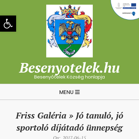
Skip
to
Eszköztár megnyitása
content
Besenyotelek.hu
Besenyőtelek Község honlapja
Primary
MENU
Navigation
Menu
Friss Galéria »
Jó tanuló, jó
sportoló díjátadó ünnepség
On:
2017-06-15