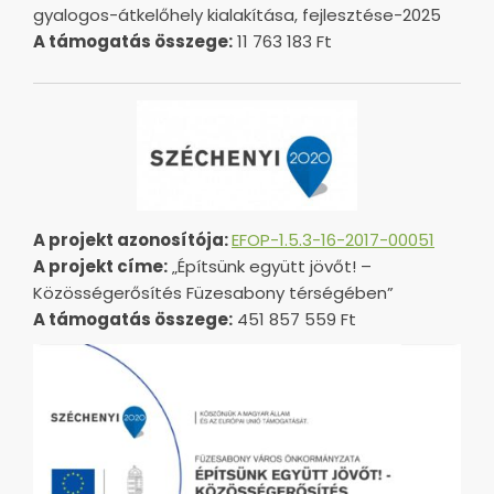
gyalogos-átkelőhely kialakítása, fejlesztése-2025
A támogatás összege:
11 763 183 Ft
A projekt azonosítója:
EFOP-1.5.3-16-2017-00051
A projekt címe:
„Építsünk együtt jövőt! –
Közösségerősítés Füzesabony térségében”
A támogatás összege:
451 857 559 Ft