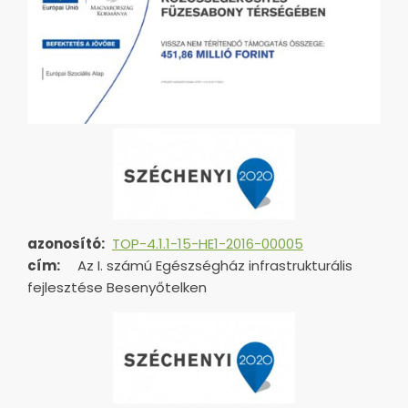
azonosító:
TOP-4.1.1-15-HE1-2016-00005
cím:
Az I. számú Egészségház infrastrukturális
fejlesztése Besenyőtelken