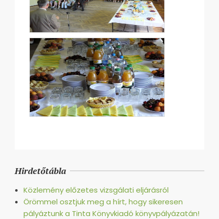
2017-
06-
Hirdetőtábla
15
Közlemény előzetes vizsgálati eljárásról
Örömmel osztjuk meg a hírt, hogy sikeresen
pályáztunk a Tinta Könyvkiadó könyvpályázatán!