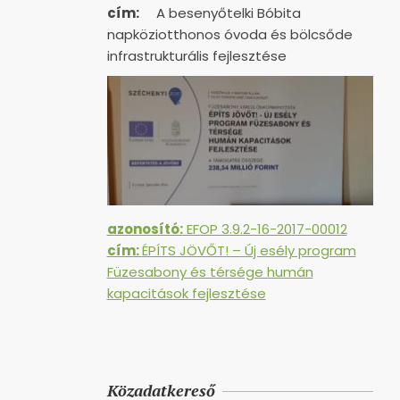
cím:
A besenyőtelki Bóbita
napköziotthonos óvoda és bölcsőde
infrastrukturális fejlesztése
azonosító:
EFOP 3.9.2-16-2017-00012
cím:
ÉPÍTS JÖVŐT! – Új esély program
Füzesabony és térsége humán
kapacitások fejlesztése
Közadatkereső