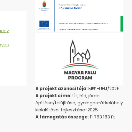
mény
nyos
A projekt azonosítója:
MFP-UHJ/2025
A projekt címe:
Út, híd, járda
építése/felújítása, gyalogos-átkelőhely
kialakítása, fejlesztése-2025
A támogatás összege:
11 763 183 Ft