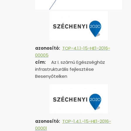
azonosító:
TOP-4.1.1-15-HE1-2016-
00005
cím:
Az I. számú Egészségház
infrastrukturális fejlesztése
Besenyőtelken
azonosító:
TOP-1.4.1.-15-HE1-
2016-
00001