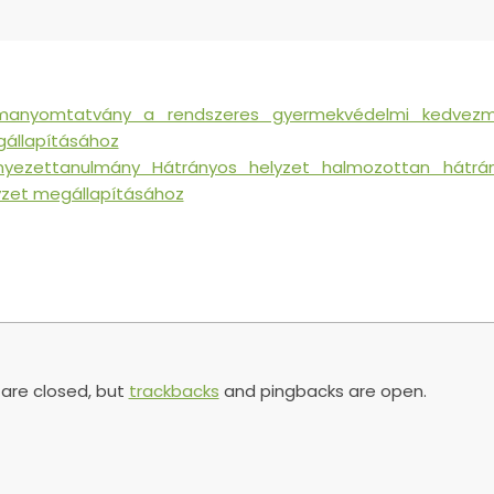
manyomtatvány a rendszeres gyermekvédelmi kedvez
állapításához
nyezettanulmány Hátrányos helyzet halmozottan hátrá
yzet megállapításához
re closed, but
trackbacks
and pingbacks are open.