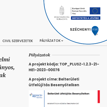
PÁLYÁZATOK
CIVIL SZERVEZETEK
Pályázatok
elmi
A projekt kódja: TOP_PLUSZ-1.2.3-21-
ányos,
HE1-2023-00076
nak
A projekt címe: Belterületi
útfelújítás Besenyőtelken