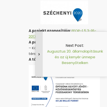
A projekt azonosítója:
EFOP-1.5.3-16-
2017-00051
A projekt címe:
„Építsünk együtt jövőt!
Next Post:
– Közösségerősítés Füzesabony
Augusztus 20. államalapításunk
térségében”
és az új kenyér ünnepe
A támogatás összege:
451 857 559 Ft
Besenyőtelken