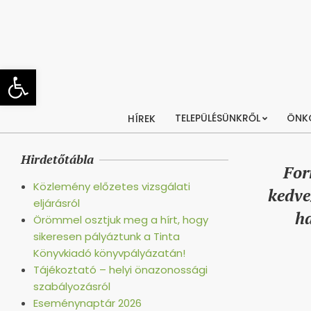
Skip
to
content
Eszköztár megnyitása
TELEPÜLÉSÜNKRŐL
ÖNK
HÍREK
Hirdetőtábla
For
Közlemény előzetes vizsgálati
kedve
eljárásról
ha
Örömmel osztjuk meg a hírt, hogy
sikeresen pályáztunk a Tinta
Könyvkiadó könyvpályázatán!
Tájékoztató – helyi önazonossági
szabályozásról
Eseménynaptár 2026