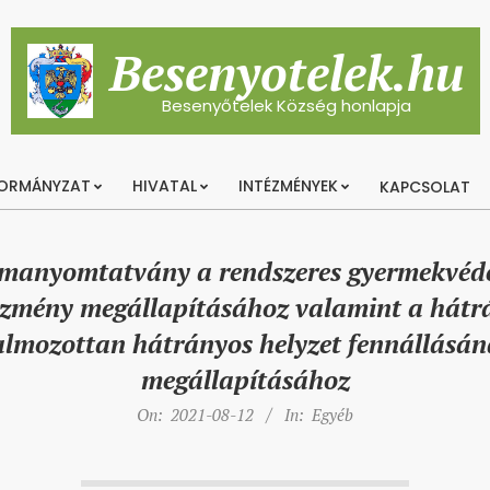
Besenyotelek.hu
Besenyőtelek Község honlapja
ORMÁNYZAT
HIVATAL
INTÉZMÉNYEK
KAPCSOLAT
Primary
Navigation
Menu
manyomtatvány a rendszeres gyermekvéd
zmény megállapításához valamint a hátr
lmozottan hátrányos helyzet fennállásá
megállapításához
On:
2021-08-12
In:
Egyéb