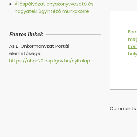
Álláspályázat anyakönyvvezető és
hagyatéki ügyintéző munkakörre
For
Fontos linkek
meg
Az E-Önkormányzat Portál
Kör
elérhetősége:
hel
https://ohp-20.asp.lgov.hu/nyitolap
2021-
08-
12
Comments a