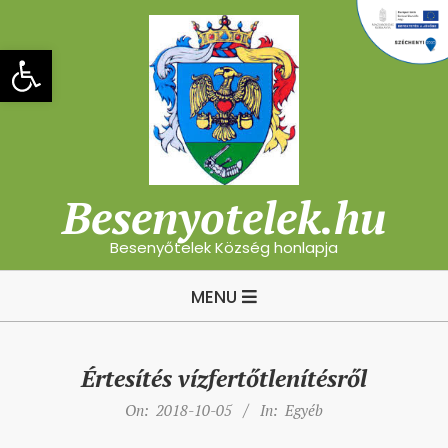
Skip
to
Eszköztár megnyitása
content
Besenyotelek.hu
Besenyőtelek Község honlapja
Primary
MENU
Navigation
Menu
Értesítés vízfertőtlenítésről
On:
2018-10-05
In:
Egyéb