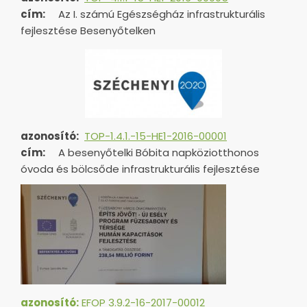
cím:
Az I. számú Egészségház infrastrukturális
fejlesztése Besenyőtelken
azonosító:
TOP-1.4.1.-15-HE1-
2016-00001
cím:
A besenyőtelki Bóbita napköziotthonos
óvoda és bölcsőde infrastrukturális fejlesztése
azonosító:
EFOP 3.9.2-16-2017-00012