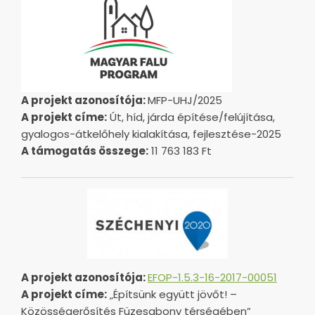
A projekt azonosítója:
MFP-UHJ/2025
A projekt címe:
Út, híd, járda építése/felújítása,
gyalogos-átkelőhely kialakítása, fejlesztése-2025
A támogatás összege:
11 763 183 Ft
A projekt azonosítója:
EFOP-1.5.3-16-2017-00051
A projekt címe:
„Építsünk együtt jövőt! –
Közösségerősítés Füzesabony térségében”