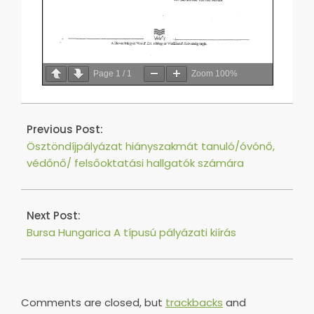
Page
1
/
1
Zoom
100%
2018-
10-
Previous Post:
05
Ösztöndíjpályázat hiányszakmát tanuló/óvónő,
védőnő/ felsőoktatási hallgatók számára
Next Post:
Bursa Hungarica A típusú pályázati kiírás
Comments are closed, but
trackbacks
and