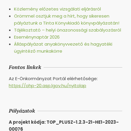
Közlemény előzetes vizsgálati eljárásról
Örömmel osztjuk meg a hírt, hogy sikeresen
pályáztunk a Tinta Könyvkiadó könyvpályázatán!
Tájékoztató – helyi önazonossági szabályozásról
Eseménynaptár 2026
Álláspályázat anyakönyvvezető és hagyatéki
ügyintéző munkakörre
Fontos linkek
Az E-Önkormányzat Portál elérhetősége:
https://ohp-20.asp.lgov.hu/nyitolap
Pályázatok
A projekt kódja: TOP_PLUSZ-1.2.3-21-HE1-2023-
00076