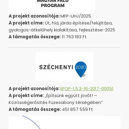
A projekt azonosítója:
MFP-UHJ/2025
A projekt címe:
Út, híd, járda építése/felújítása,
gyalogos-átkelőhely kialakítása, fejlesztése-2025
A támogatás összege:
11 763 183 Ft
A projekt azonosítója:
EFOP-1.5.3-16-2017-00051
A projekt címe:
„Építsünk együtt jövőt! –
Közösségerősítés Füzesabony térségében”
A támogatás összege:
451 857 559 Ft