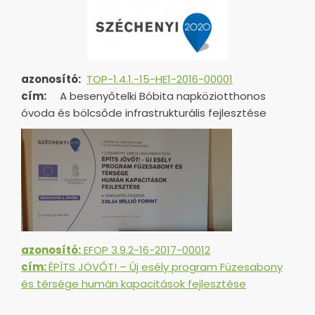
azonosító:
TOP-1.4.1.-15-HE1-
2016-00001
cím:
A besenyőtelki Bóbita napköziotthonos
óvoda és bölcsőde infrastrukturális fejlesztése
azonosító:
EFOP 3.9.2-16-2017-00012
cím:
ÉPÍTS JÖVŐT! – Új esély program Füzesabony
és térsége humán kapacitások fejlesztése