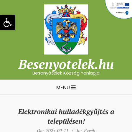
Skip
to
Eszköztár megnyitása
content
Besenyotelek.hu
Besenyőtelek Község honlapja
Primary
MENU
Navigation
Menu
Elektronikai hulladékgyűjtés a
településen!
On:
2025-09-11
In:
Egyéb