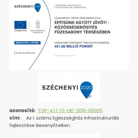
azonosító:
TOP-4.1.1-15-HE1-2016-00005
cím:
Az I. számú Egészségház infrastrukturális
fejlesztése Besenyőtelken