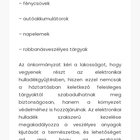
– fénycsövek
– autóakkumulátorok
– napelemek
– robbanásveszélyes tárgyak
Az önkormányzat kéri a lakosságot, hogy
vegyenek részt az elektronikai
hulladékgyűjtésben, hiszen ezzel nemcsak
a háztartásban keletkező felesleges
tárgyaktól szabadulhatnak meg
biztonságosan, hanem a környezet
védelméhez is hozzájárulnak. Az elektronikai
hulladék szakszerű kezelése
megakadályozza a veszélyes anyagok
kijutását a természetbe, és lehetőséget
ad arra, hogy az eszközök