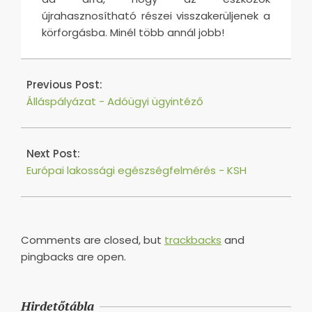
újrahasznosítható részei visszakerüljenek a
körforgásba. Minél több annál jobb!
2025-
09-
Previous Post:
11
Álláspályázat - Adóügyi ügyintéző
Next Post:
Európai lakossági egészségfelmérés - KSH
Comments are closed, but
trackbacks
and
pingbacks are open.
Hirdetőtábla