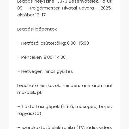
Leadás helyszíne: 3373 Besenyőtelek, Fő út
89. – Polgármesteri Hivatal udvara – 2025.
október 13-17.
Leadási időpontok:
– Hétfőtől csütörtökig: 8:00–15:00
– Pénteken: 8:00–14:00
– Hétvégén: nincs gyűjtés
Leadható eszközök: minden, ami árammal
működik, pl.:
– háztartási gépek (hűtő, mosógép, bojler,
fagyasztó)
– szórakoztató elektronika (TV, rádió, videó,