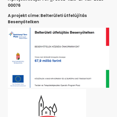
00076
A projekt címe: Belterületi útfelújítás
Besenyőtelken