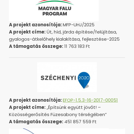
A projekt azonosítója:
MFP-UHJ/2025
A projekt címe:
Út, híd, járda építése/felújítása,
gyalogos-átkelőhely kialakítása, fejlesztése-2025
A támogatás összege:
11 763 183 Ft
A projekt azonosítója:
EFOP-1.5.3-16-2017-00051
A projekt címe:
„Építsünk együtt jövőt! –
Közösségerősítés Füzesabony térségében”
A támogatás összege:
451 857 559 Ft