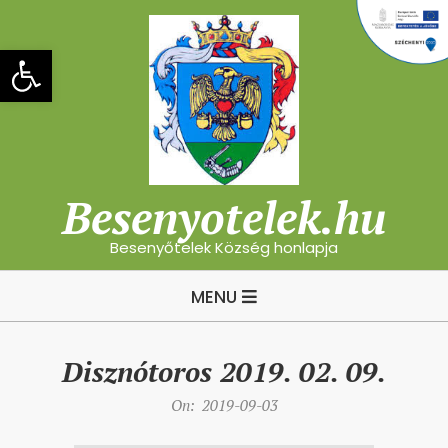
Skip
to
Eszköztár megnyitása
content
Besenyotelek.hu
Besenyőtelek Község honlapja
Primary
MENU
Navigation
Menu
Disznótoros 2019. 02. 09.
On:
2019-09-03