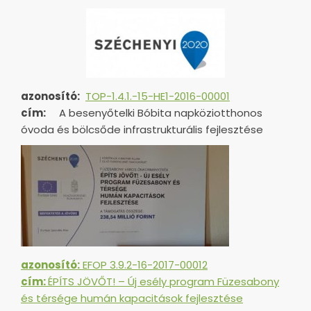
azonosító:
TOP-1.4.1.-15-HE1-
2016-00001
cím:
A besenyőtelki Bóbita napköziotthonos
óvoda és bölcsőde infrastrukturális fejlesztése
azonosító:
EFOP 3.9.2-16-2017-00012
cím:
ÉPÍTS JÖVŐT! – Új esély program Füzesabony
és térsége humán kapacitások fejlesztése