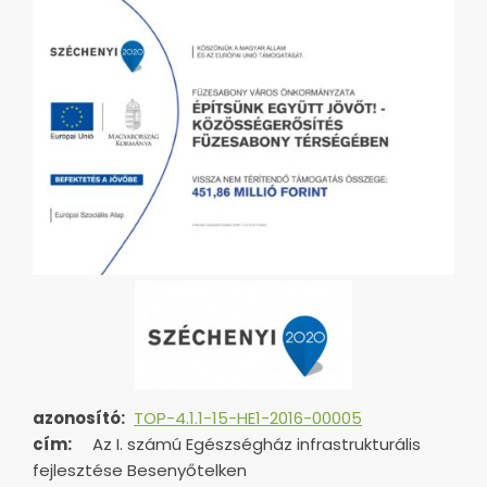
azonosító:
TOP-4.1.1-15-HE1-2016-00005
cím:
Az I. számú Egészségház infrastrukturális
fejlesztése Besenyőtelken