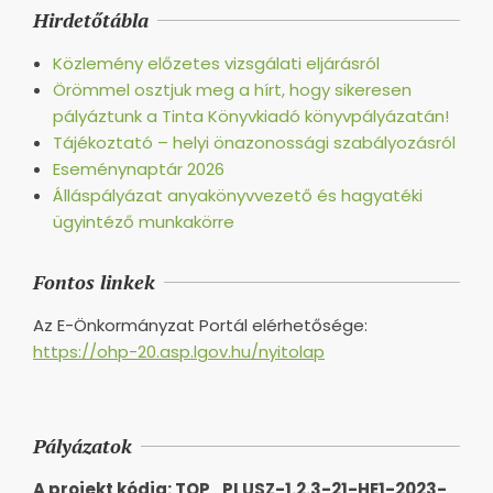
Hirdetőtábla
03
Közlemény előzetes vizsgálati eljárásról
Örömmel osztjuk meg a hírt, hogy sikeresen
pályáztunk a Tinta Könyvkiadó könyvpályázatán!
Tájékoztató – helyi önazonossági szabályozásról
Eseménynaptár 2026
Álláspályázat anyakönyvvezető és hagyatéki
ügyintéző munkakörre
Fontos linkek
Az E-Önkormányzat Portál elérhetősége:
https://ohp-20.asp.lgov.hu/nyitolap
Pályázatok
A projekt kódja: TOP_PLUSZ-1.2.3-21-HE1-2023-