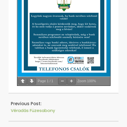
Page
1
/
1
Zoom
100%
2021-
12-
Previous Post:
09
Véradás Füzesabony