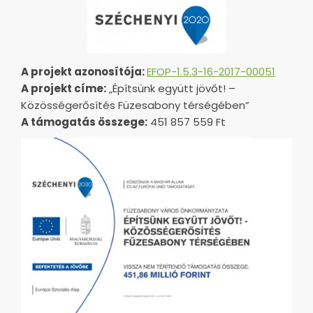
A projekt azonosítója:
EFOP-1.5.3-16-2017-00051
A projekt címe:
„Építsünk együtt jövőt! –
Közösségerősítés Füzesabony térségében”
A támogatás összege:
451 857 559 Ft