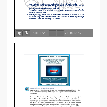
Page
1
/
2
Zoom
100%