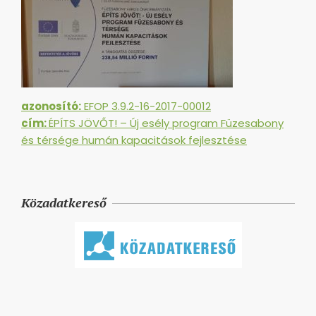
azonosító:
EFOP 3.9.2-16-2017-00012
cím:
ÉPÍTS JÖVŐT! – Új esély program Füzesabony
és térsége humán kapacitások fejlesztése
Közadatkereső