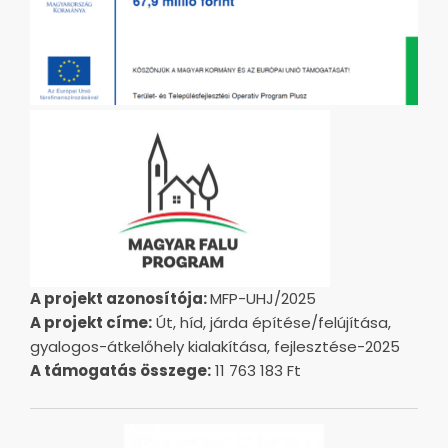
A projekt azonosítója:
MFP-UHJ/2025
A projekt címe:
Út, híd, járda építése/felújítása,
gyalogos-átkelőhely kialakítása, fejlesztése-2025
A támogatás összege:
11 763 183 Ft