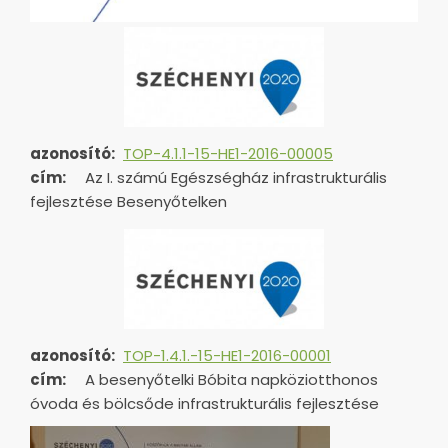
azonosító:
TOP-4.1.1-15-HE1-2016-00005
cím:
Az I. számú Egészségház infrastrukturális
fejlesztése Besenyőtelken
azonosító:
TOP-1.4.1.-15-HE1-
2016-00001
cím:
A besenyőtelki Bóbita napköziotthonos
óvoda és bölcsőde infrastrukturális fejlesztése