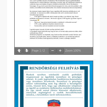
Page
1
/
2
Zoom
100%