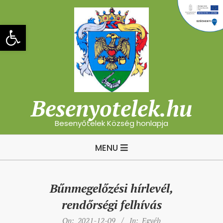
Skip
to
Eszköztár megnyitása
content
Besenyotelek.hu
Besenyőtelek Község honlapja
Primary
MENU
Navigation
Menu
Bűnmegelőzési hírlevél,
rendőrségi felhívás
On:
2021-12-09
In:
Egyéb