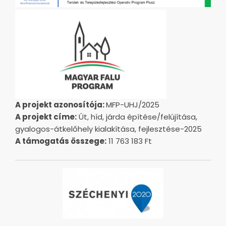
A projekt azonosítója:
MFP-UHJ/2025
A projekt címe:
Út, híd, járda építése/felújítása,
gyalogos-átkelőhely kialakítása, fejlesztése-2025
A támogatás összege:
11 763 183 Ft