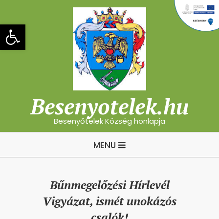
Skip
to
Eszköztár megnyitása
content
Besenyotelek.hu
Besenyőtelek Község honlapja
Primary
MENU
Navigation
Menu
Bűnmegelőzési Hírlevél
Vigyázat, ismét unokázós
csalók!