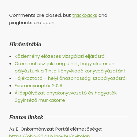
Comments are closed, but
trackbacks
and
pingbacks are open.
Hirdetőtábla
Közlemény előzetes vizsgálati eljárásról
Örömmel osztjuk meg a hírt, hogy sikeresen
pályáztunk a Tinta Könyvkiadó könyvpályázatán!
Tájékoztató – helyi önazonossági szabályozásról
Eseménynaptár 2026
Álláspályázat anyakönyvvezető és hagyatéki
ügyintéző munkakörre
Fontos linkek
Az E-Önkormányzat Portál elérhetősége:
https://ohp-20.asp.lgov.hu/nyitolap