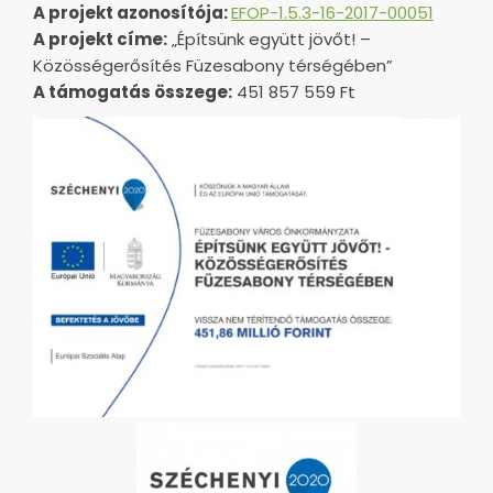
A projekt azonosítója:
EFOP-1.5.3-16-2017-00051
A projekt címe:
„Építsünk együtt jövőt! –
Közösségerősítés Füzesabony térségében”
A támogatás összege:
451 857 559 Ft