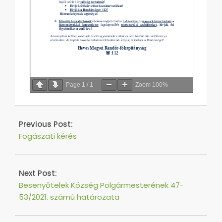
Page
1
/
1
Zoom
100%
2021-
04-
Previous Post:
09
Fogászati kérés
Next Post:
Besenyőtelek Község Polgármesterének 47-
53/2021. számú határozata