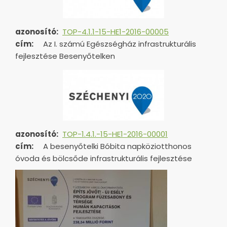
azonosító:
TOP-4.1.1-15-HE1-2016-00005
cím:
Az I. számú Egészségház infrastrukturális
fejlesztése Besenyőtelken
azonosító:
TOP-1.4.1.-15-HE1-
2016-00001
cím:
A besenyőtelki Bóbita napköziotthonos
óvoda és bölcsőde infrastrukturális fejlesztése