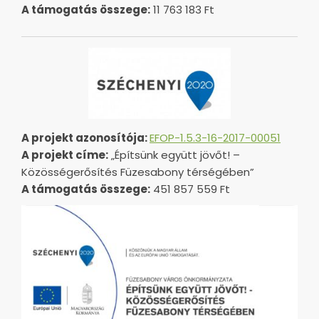
A támogatás összege:
11 763 183 Ft
A projekt azonosítója:
EFOP-1.5.3-16-2017-00051
A projekt címe:
„Építsünk együtt jövőt! –
Közösségerősítés Füzesabony térségében”
A támogatás összege:
451 857 559 Ft