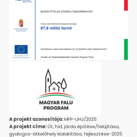
A projekt azonosítója:
MFP-UHJ/2025
A projekt címe:
Út, híd, járda építése/felújítása,
gyalogos-átkelőhely kialakítása, fejlesztése-2025