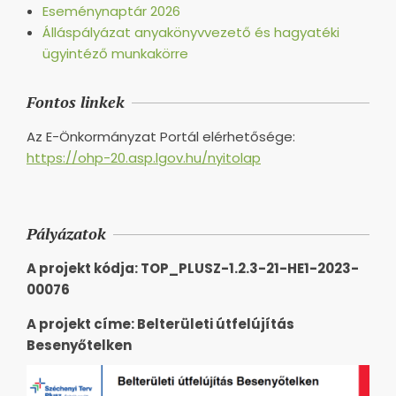
Eseménynaptár 2026
Álláspályázat anyakönyvvezető és hagyatéki
ügyintéző munkakörre
Fontos linkek
Az E-Önkormányzat Portál elérhetősége:
https://ohp-20.asp.lgov.hu/nyitolap
Pályázatok
A projekt kódja: TOP_PLUSZ-1.2.3-21-HE1-2023-
00076
A projekt címe: Belterületi útfelújítás
Besenyőtelken