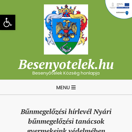
Skip
to
Eszköztár megnyitása
content
Besenyotelek.hu
Besenyőtelek Község honlapja
Primary
MENU
Navigation
Menu
Bűnmegelőzési hírlevél Nyári
bűnmegelőzési tanácsok
gyermekeink védelmében