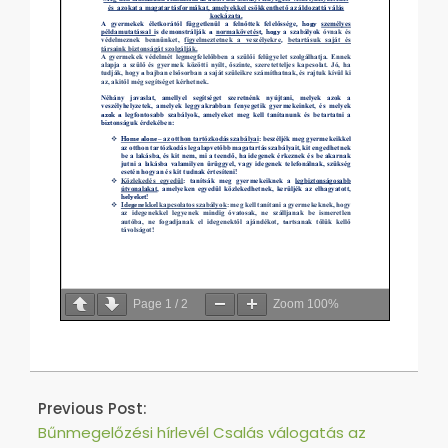
Page
1
/
2
Zoom
100%
2021-
06-
Previous Post:
14
Bűnmegelőzési hírlevél Csalás válogatás az