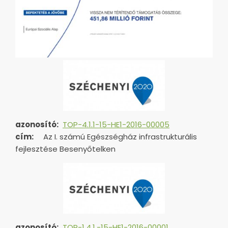
azonosító:
TOP-4.1.1-15-HE1-2016-00005
cím:
Az I. számú Egészségház infrastrukturális
fejlesztése Besenyőtelken
azonosító:
TOP-1.4.1.-15-HE1-
2016-00001