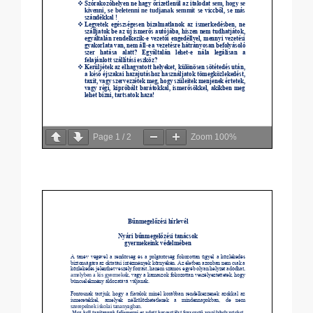
Page
1
/
2
Zoom
100%