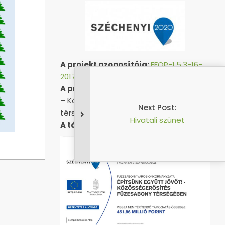
A projekt azonosítója:
EFOP-1.5.3-16-
2017-00051
A projekt címe:
„Építsünk együtt jövőt!
– Közösségerősítés Füzesabony
Next Post:
térségében”
Hivatali szünet
A támogatás összege:
451 857 559 Ft