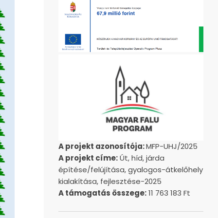
A projekt azonosítója:
MFP-UHJ/2025
A projekt címe:
Út, híd, járda
építése/felújítása, gyalogos-átkelőhely
kialakítása, fejlesztése-2025
A támogatás összege:
11 763 183 Ft