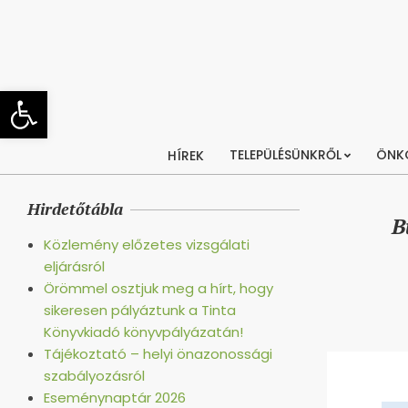
Skip
to
content
Eszköztár megnyitása
TELEPÜLÉSÜNKRŐL
ÖNK
HÍREK
Hirdetőtábla
B
Közlemény előzetes vizsgálati
eljárásról
Örömmel osztjuk meg a hírt, hogy
sikeresen pályáztunk a Tinta
Könyvkiadó könyvpályázatán!
Tájékoztató – helyi önazonossági
szabályozásról
Eseménynaptár 2026