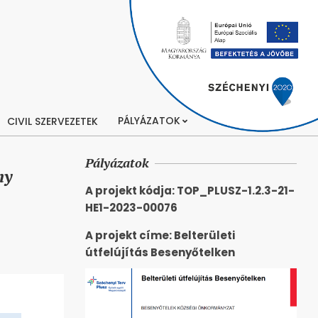
PÁLYÁZATOK
CIVIL SZERVEZETEK
Pályázatok
ny
A projekt kódja: TOP_PLUSZ-1.2.3-21-
HE1-2023-00076
A projekt címe: Belterületi
útfelújítás Besenyőtelken