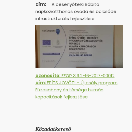
cím:
A besenyőtelki Bóbita
napköziotthonos óvoda és bölcsőde
infrastrukturális fejlesztése
azonosító:
EFOP 3.9.2-16-2017-00012
cím:
ÉPÍTS JÖVŐT! – Új esély program
Füzesabony és térsége humán
kapacitások fejlesztése
Közadatkereső