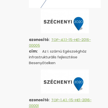
azonosító:
TOP-4.1.1-15-HE1-2016-
00005
cím:
Az I. számú Egészségház
infrastrukturális fejlesztése
Besenyőtelken
azonosító:
TOP-1.4.1.-15-HE1-
2016-
00001