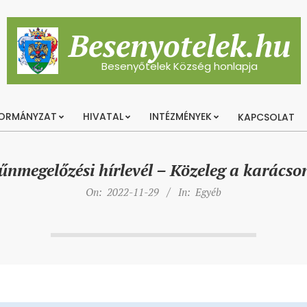
Besenyotelek.hu
Besenyőtelek Község honlapja
ORMÁNYZAT
HIVATAL
INTÉZMÉNYEK
KAPCSOLAT
Primary
Navigation
Menu
űnmegelőzési hírlevél – Közeleg a karácso
On:
2022-11-29
In:
Egyéb