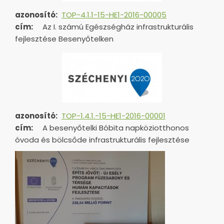
azonosító:
TOP-4.1.1-15-HE1-2016-00005
cím:
Az I. számú Egészségház infrastrukturális
fejlesztése Besenyőtelken
azonosító:
TOP-1.4.1.-15-HE1-
2016-00001
cím:
A besenyőtelki Bóbita napköziotthonos
óvoda és bölcsőde infrastrukturális fejlesztése