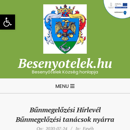
Skip
to
Eszköztár megnyitása
content
Besenyotelek.hu
Besenyőtelek Község honlapja
Primary
MENU
Navigation
Menu
Bűnmegelőzési Hírlevél
Bűnmegelőzési tanácsok nyárra
On:
2020-07-24
In:
Egyéb