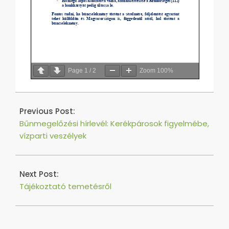
Page
1
/
2
Zoom
100%
2020-
07-
Previous Post:
24
Bűnmegelőzési hírlevél: Kerékpárosok figyelmébe,
vízparti veszélyek
Next Post:
Tájékoztató temetésről