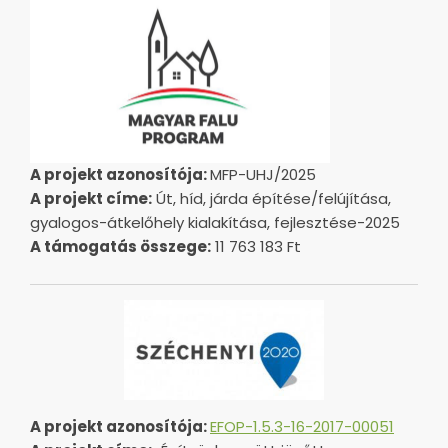
A projekt azonosítója:
MFP-UHJ/2025
A projekt címe:
Út, híd, járda építése/felújítása,
gyalogos-átkelőhely kialakítása, fejlesztése-2025
A támogatás összege:
11 763 183 Ft
A projekt azonosítója:
EFOP-1.5.3-16-2017-00051