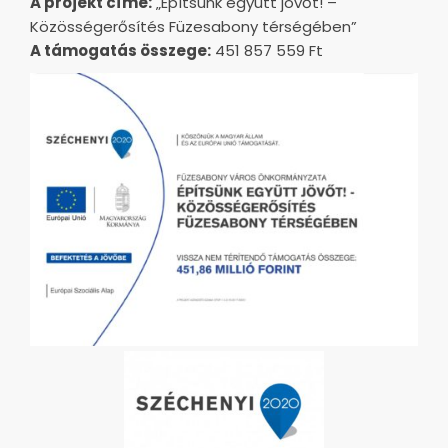
A projekt címe:
„Építsünk együtt jövőt! –
Közösségerősítés Füzesabony térségében”
A támogatás összege:
451 857 559 Ft