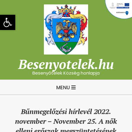
Skip
to
Eszköztár megnyitása
content
Besenyotelek.hu
Besenyőtelek Község honlapja
Primary
MENU
Navigation
Menu
Bűnmegelőzési hírlevél 2022.
november – November 25. A nők
elleni erőszak megszüntetésének