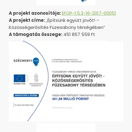
A projekt azonosítója:
EFOP-1.5.3-16-2017-00051
A projekt címe:
„Építsünk együtt jövőt! –
Közösségerősítés Füzesabony térségében”
A támogatás összege:
451 857 559 Ft