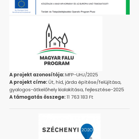
A projekt azonosítója:
MFP-UHJ/2025
A projekt címe:
Út, híd, járda építése/felújítása,
gyalogos-átkelőhely kialakítása, fejlesztése-2025
A támogatás összege:
11 763 183 Ft