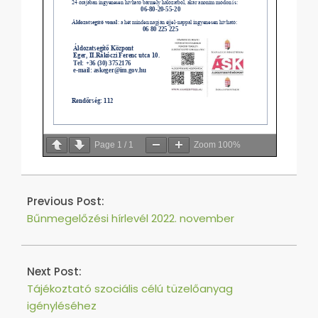
Page
1
/
1
Zoom
100%
2022-
11-
Previous Post:
18
Bűnmegelőzési hírlevél 2022. november
Next Post:
Tájékoztató szociális célú tüzelőanyag
igényléséhez