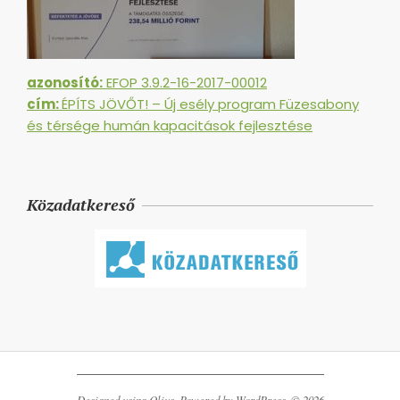
azonosító:
EFOP 3.9.2-16-2017-00012
cím:
ÉPÍTS JÖVŐT! – Új esély program Füzesabony
és térsége humán kapacitások fejlesztése
Közadatkereső
Designed using
Olius
. Powered by
WordPress
. © 2026