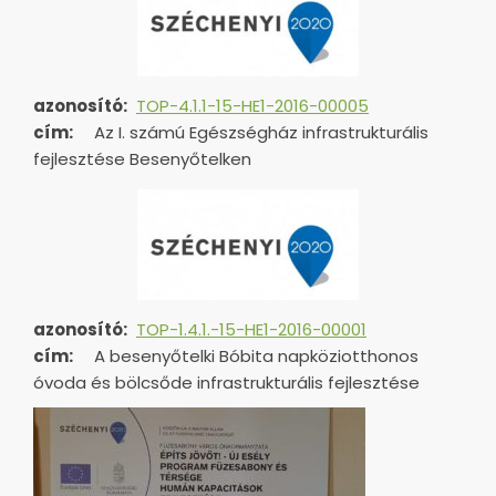
azonosító:
TOP-4.1.1-15-HE1-2016-00005
cím:
Az I. számú Egészségház infrastrukturális
fejlesztése Besenyőtelken
azonosító:
TOP-1.4.1.-15-HE1-
2016-00001
cím:
A besenyőtelki Bóbita napköziotthonos
óvoda és bölcsőde infrastrukturális fejlesztése